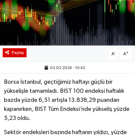
BIST 100 Isı Haritası
Coin Isı Haritası
Ekonomik Takvim
Paylaş
-
+
A
A
Kiripto Para Piyasası
02.02.2026 - 10:42
Gizlilik Sözleşmesi
Borsa İstanbul, geçtiğimiz haftayı güçlü bir
Hakkımızda
yükselişle tamamladı. BIST 100 endeksi haftalık
bazda yüzde 6,51 artışla 13.838,29 puandan
İletişim
kapanırken, BIST Tüm Endeksi’nde yükseliş yüzde
5,23 oldu.
Sektör endeksleri bazında haftanın yıldızı, yüzde