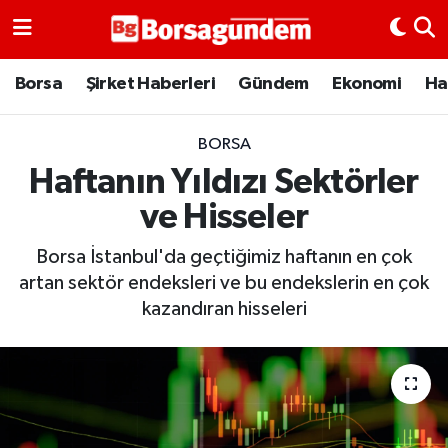
Borsa
Borsa
Şirket Haberleri
Gündem
Ekonomi
Ha
Ekonomi
BORSA
Haftanın Yıldızı Sektörler
Emtia
ve Hisseler
Galeri
Borsa İstanbul'da geçtiğimiz haftanın en çok
Gündem
artan sektör endeksleri ve bu endekslerin en çok
kazandıran hisseleri
Bitcoin
Şirket Haberleri
Borsa Gundem