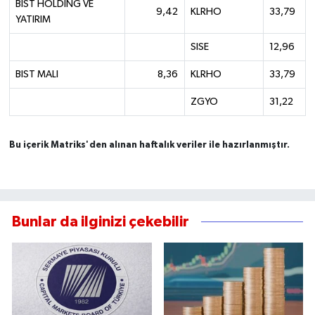
BIST HOLDING VE
9,42
KLRHO
33,79
YATIRIM
SISE
12,96
BIST MALI
8,36
KLRHO
33,79
ZGYO
31,22
Bu içerik Matriks'den alınan haftalık veriler ile hazırlanmıştır.
Bunlar da ilginizi çekebilir