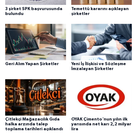
3 şirket SPK başvurusunda
Temettü kararını açıklayan
bulundu
şirketler
Geri Alım Yapan Şirketler
Yeni İş İlişkisi ve Sözleşme
İmzalayan Şirketler
Çitlekçi Mağazacılık Gıda
OYAK Çimento'nun yılın ilk
halka arzında talep
yarısında net karı 2,2 milyar
toplama tarihleri açıklandı
lira