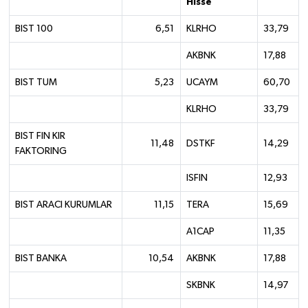
Hisse
BIST 100
6,51
KLRHO
33,79
AKBNK
17,88
BIST TUM
5,23
UCAYM
60,70
KLRHO
33,79
BIST FIN KIR
11,48
DSTKF
14,29
FAKTORING
ISFIN
12,93
BIST ARACI KURUMLAR
11,15
TERA
15,69
A1CAP
11,35
BIST BANKA
10,54
AKBNK
17,88
SKBNK
14,97