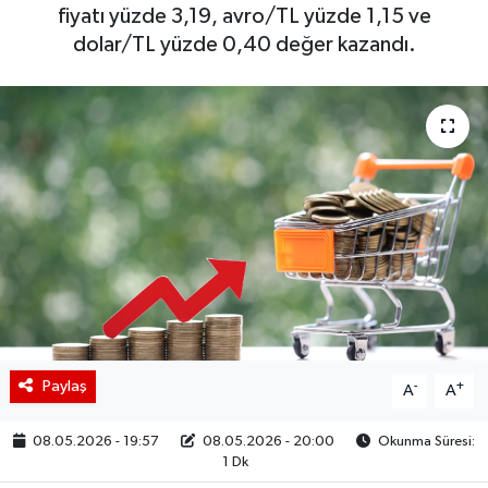
fiyatı yüzde 3,19, avro/TL yüzde 1,15 ve
BIST 100 Isı Haritası
dolar/TL yüzde 0,40 değer kazandı.
Coin Isı Haritası
Ekonomik Takvim
Kiripto Para Piyasası
Gizlilik Sözleşmesi
Hakkımızda
İletişim
Paylaş
-
+
A
A
08.05.2026 - 19:57
08.05.2026 - 20:00
Okunma Süresi:
1 Dk