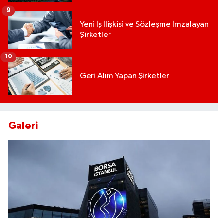
9
Yeni İş İlişkisi ve Sözleşme İmzalayan
Şirketler
10
Geri Alım Yapan Şirketler
Galeri