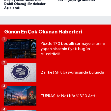
Dahil Olacağı Endeksler
Açıklandı
Günün En Çok Okunan Haberleri
1
Yüzde 170 bedelli sermaye artırımı
yapan hissenin fiyatı bugün
düzeltildi!
2
2 şirket SPK başvurusunda bulundu
3
TÜPRAŞ’ta Net Kâr %320 Arttı
4