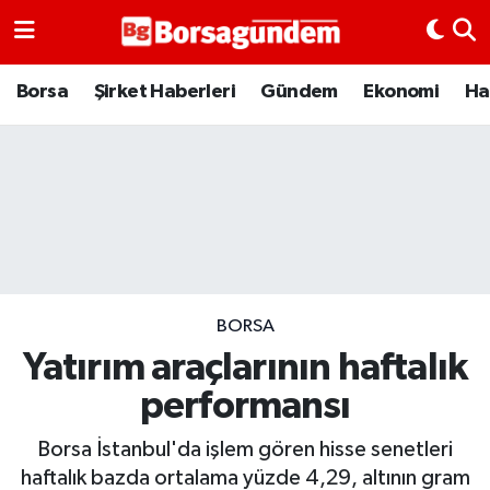
Borsa
Borsa
Şirket Haberleri
Gündem
Ekonomi
Ha
Ekonomi
Emtia
Galeri
Gündem
BORSA
Yatırım araçlarının haftalık
Bitcoin
performansı
Şirket Haberleri
Borsa İstanbul'da işlem gören hisse senetleri
Borsa Gundem
haftalık bazda ortalama yüzde 4,29, altının gram