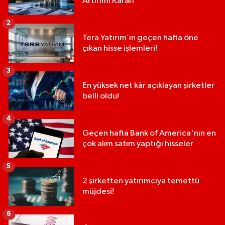
Artırımı Kararı
2
Tera Yatırım’ın geçen hafta öne
çıkan hisse işlemleri!
3
En yüksek net kâr açıklayan şirketler
belli oldu!
4
Geçen hafta Bank of America'nın en
çok alım satım yaptığı hisseler
5
2 şirketten yatırımcıya temettü
müjdesi!
6