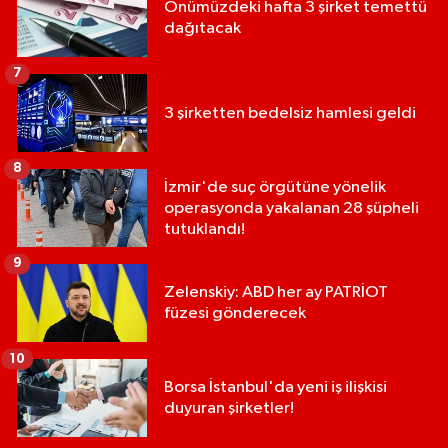
Önümüzdeki hafta 3 şirket temettü
dağıtacak
7
3 şirketten bedelsiz hamlesi geldi
8
İzmir'de suç örgütüne yönelik
operasyonda yakalanan 28 şüpheli
tutuklandı!
9
Zelenskiy: ABD her ay PATRİOT
füzesi gönderecek
10
Borsa İstanbul'da yeni iş ilişkisi
duyuran şirketler!