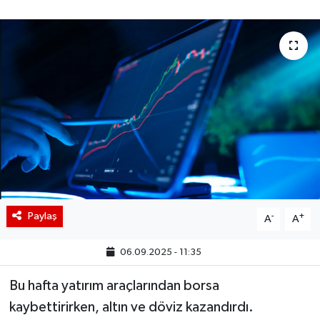
BIST 100 Isı Haritası
Coin Isı Haritası
Ekonomik Takvim
Kiripto Para Piyasası
Gizlilik Sözleşmesi
Hakkımızda
Paylaş
-
+
A
A
İletişim
06.09.2025 - 11:35
Bu hafta yatırım araçlarından borsa
kaybettirirken, altın ve döviz kazandırdı.