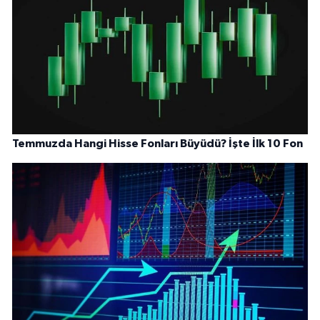
Temmuzda Hangi Hisse Fonları Büyüdü? İşte İlk 10 Fon