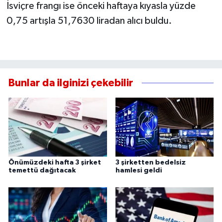
İsviçre frangı ise önceki haftaya kıyasla yüzde
0,75 artışla 51,7630 liradan alıcı buldu.
Bunlar da ilginizi çekebilir
Önümüzdeki hafta 3 şirket
3 şirketten bedelsiz
temettü dağıtacak
hamlesi geldi