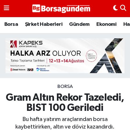
Borsa
Borsa
Şirket Haberleri
Gündem
Ekonomi
Ha
Ekonomi
Emtia
Galeri
Gündem
BORSA
Gram Altın Rekor Tazeledi,
Bitcoin
BIST 100 Geriledi
Şirket Haberleri
Bu hafta yatırım araçlarından borsa
Borsa Gundem
kaybettirirken, altın ve döviz kazandırdı.