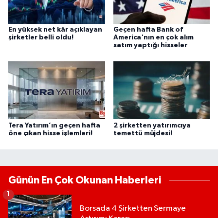
En yüksek net kâr açıklayan
Geçen hafta Bank of
şirketler belli oldu!
America'nın en çok alım
satım yaptığı hisseler
Tera Yatırım’ın geçen hafta
2 şirketten yatırımcıya
öne çıkan hisse işlemleri!
temettü müjdesi!
Günün En Çok Okunan Haberleri
1
Borsada 4 Şirketten Sermaye