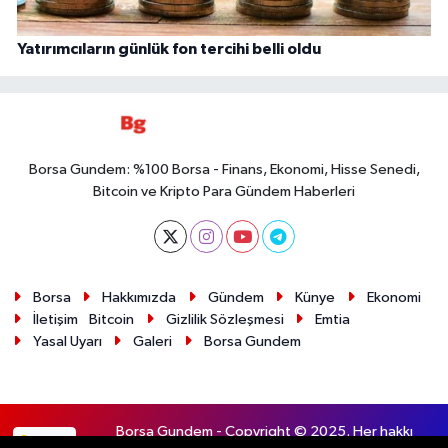
Yatırımcıların günlük fon tercihi belli oldu
Borsa Gundem: %100 Borsa - Finans, Ekonomi, Hisse Senedi,
Bitcoin ve Kripto Para Gündem Haberleri
Borsa
Hakkımızda
Gündem
Künye
Ekonomi
İletişim
Bitcoin
Gizlilik Sözleşmesi
Emtia
Yasal Uyarı
Galeri
Borsa Gundem
Borsa Gundem - Copyright © 2025. Her hakkı
RSS