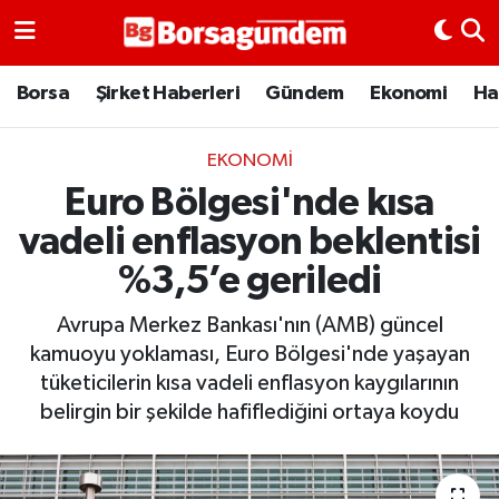
Borsa
Borsa
Şirket Haberleri
Gündem
Ekonomi
Ha
Ekonomi
EKONOMI
Euro Bölgesi'nde kısa
Emtia
vadeli enflasyon beklentisi
Galeri
%3,5’e geriledi
Gündem
Avrupa Merkez Bankası'nın (AMB) güncel
kamuoyu yoklaması, Euro Bölgesi'nde yaşayan
Bitcoin
tüketicilerin kısa vadeli enflasyon kaygılarının
belirgin bir şekilde hafiflediğini ortaya koydu
Şirket Haberleri
Borsa Gundem