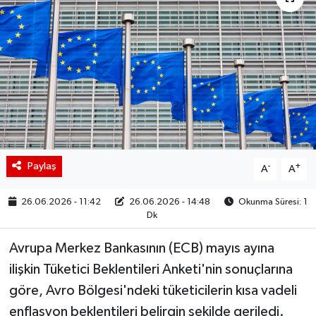
BIST 100 Isı Haritası
Coin Isı Haritası
Ekonomik Takvim
Kiripto Para Piyasası
Paylaş
-
+
Gizlilik Sözleşmesi
A
A
26.06.2026 - 11:42
26.06.2026 - 14:48
Okunma Süresi: 1
Hakkımızda
Dk
İletişim
Avrupa Merkez Bankasının (ECB) mayıs ayına
ilişkin Tüketici Beklentileri Anketi'nin sonuçlarına
göre, Avro Bölgesi'ndeki tüketicilerin kısa vadeli
enflasyon beklentileri belirgin şekilde geriledi.