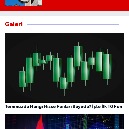
Galeri
Temmuzda Hangi Hisse Fonları Büyüdü? İşte İlk 10 Fon