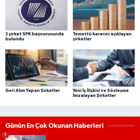
3 şirket SPK başvurusunda
Temettü kararını açıklayan
bulundu
şirketler
Geri Alım Yapan Şirketler
Yeni İş İlişkisi ve Sözleşme
İmzalayan Şirketler
Günün En Çok Okunan Haberleri
1