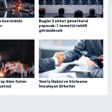
n üzerindeki
Bugün 3 şirket genel kurul
or
yapacak: 1 temettü teklifi
görüşülecek
Pay Alım-Satım
Yeni İş İlişkisi ve Sözleşme
ustos)
İmzalayan Şirketler