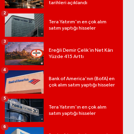
tarihleri açıklandı
2
Tera Yatırım'ın en çok alım
satım yaptığı hisseler
3
Ereğli Demir Çelik’in Net Kârı
Yüzde 415 Arttı
4
Bank of America'nın (BofA) en
çok alım satım yaptığı hisseler
5
Tera Yatırım'ın en çok alım
satım yaptığı hisseler
6