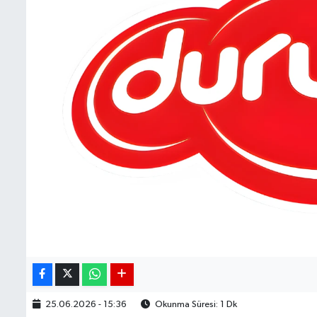
BIST 100 Isı Haritası
Coin Isı Haritası
Ekonomik Takvim
Kiripto Para Piyasası
Gizlilik Sözleşmesi
Hakkımızda
İletişim
25.06.2026 - 15:36
Okunma Süresi: 1 Dk