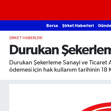
Borsa
Borsa
Şirket Haberleri
Günd
Ekonomi
ŞIRKET HABERLERI
Emtia
Durukan Şekerleme
Galeri
Durukan Şekerleme Sanayi ve Ticaret A
ödemesi için hak kullanım tarihinin 18 K
Gündem
Bitcoin
Şirket Haberleri
Borsa Gundem