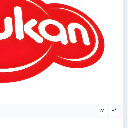
-
+
A
A