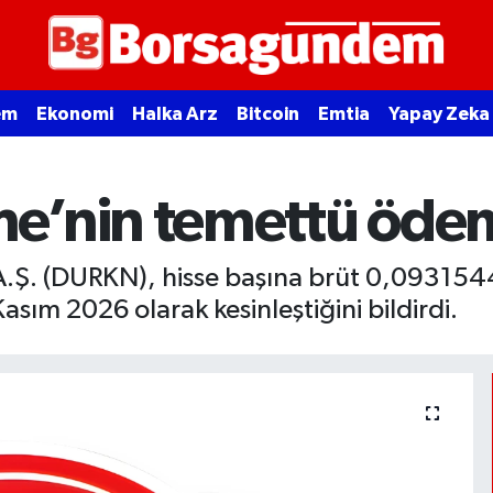
em
Ekonomi
Halka Arz
Bitcoin
Emtia
Yapay Zeka
’nin temettü ödeme 
.Ş. (DURKN), hisse başına brüt 0,0931544
asım 2026 olarak kesinleştiğini bildirdi.