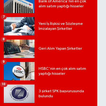
Bank of America'nın en çok
alım satım yaptığı hisseler
7
Yeni İş İlişkisi ve Sözleşme
İmzalayan Şirketler
8
Geri Alım Yapan Şirketler
9
HSBC'nin en çok alım satım
yaptığı hisseler
10
3 şirket SPK başvurusunda
bulundu