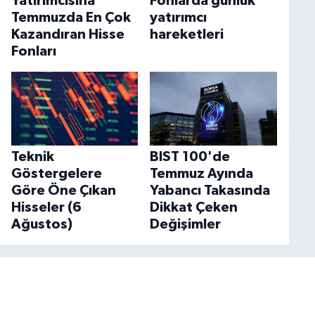
Yatırımcısına
Fonlarda günlük
Temmuzda En Çok
yatırımcı
Kazandıran Hisse
hareketleri
Fonları
Teknik
BIST 100'de
Göstergelere
Temmuz Ayında
Göre Öne Çıkan
Yabancı Takasında
Hisseler (6
Dikkat Çeken
Ağustos)
Değişimler