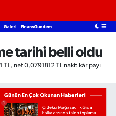
Galeri
FinansGundem
tarihi belli oldu
 TL, net 0,0791812 TL nakit kâr payı
Günün En Çok Okunan Haberleri
1
Çitlekçi Mağazacılık Gıda
halka arzında talep toplama