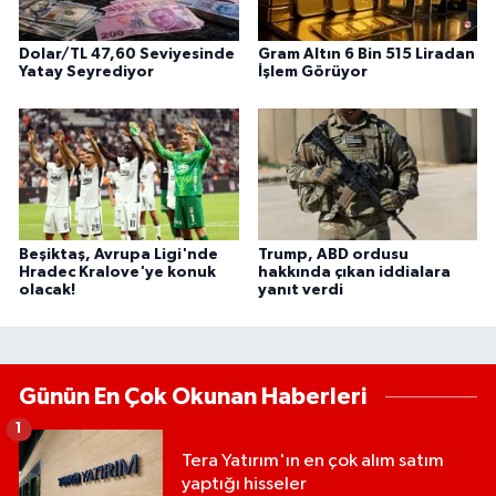
Dolar/TL 47,60 Seviyesinde
Gram Altın 6 Bin 515 Liradan
Yatay Seyrediyor
İşlem Görüyor
Beşiktaş, Avrupa Ligi'nde
Trump, ABD ordusu
Hradec Kralove'ye konuk
hakkında çıkan iddialara
olacak!
yanıt verdi
Günün En Çok Okunan Haberleri
1
Tera Yatırım'ın en çok alım satım
yaptığı hisseler