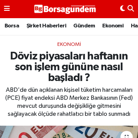
Borsa
Borsa
Şirket Haberleri
Gündem
Ekonomi
Ha
Ekonomi
EKONOMI
Döviz piyasaları haftanın
Emtia
son işlem gününe nasıl
Galeri
başladı ?
Gündem
ABD'de dün açıklanan kişisel tüketim harcamaları
(PCE) fiyat endeksi ABD Merkez Bankasının (Fed)
Bitcoin
mevcut duruşunda değişikliğe gitmesini
sağlayacak ölçüde rahatlatıcı bir tablo sunmadı
Şirket Haberleri
Borsa Gundem