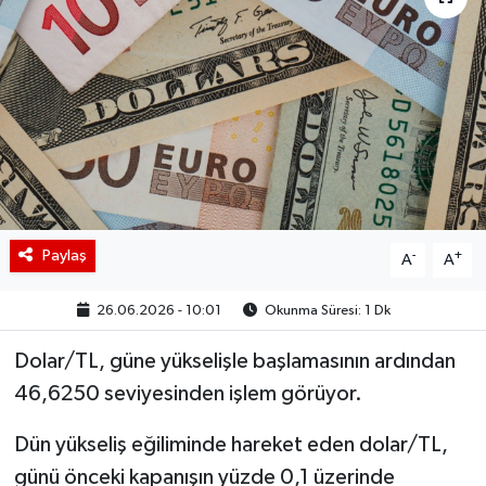
BIST 100 Isı Haritası
Coin Isı Haritası
Ekonomik Takvim
Kiripto Para Piyasası
Paylaş
-
+
Gizlilik Sözleşmesi
A
A
26.06.2026 - 10:01
Okunma Süresi: 1 Dk
Hakkımızda
Dolar/TL, güne yükselişle başlamasının ardından
İletişim
46,6250 seviyesinden işlem görüyor.
Dün yükseliş eğiliminde hareket eden dolar/TL,
günü önceki kapanışın yüzde 0,1 üzerinde