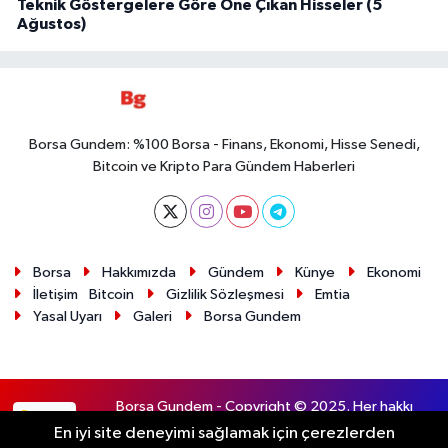
Teknik Göstergelere Göre Öne Çıkan Hisseler (5
Ağustos)
Borsa Gundem: %100 Borsa - Finans, Ekonomi, Hisse Senedi,
Bitcoin ve Kripto Para Gündem Haberleri
Borsa
Hakkımızda
Gündem
Künye
Ekonomi
İletişim
Bitcoin
Gizlilik Sözleşmesi
Emtia
Yasal Uyarı
Galeri
Borsa Gundem
Borsa Gundem - Copyright © 2025. Her hakkı
RSS
saklıdır.
En iyi site deneyimi sağlamak için çerezlerden