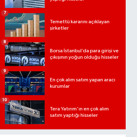
7
Temettü kararını açıklayan
şirketler
8
Borsa İstanbul’da para girişi ve
çıkışının yoğun olduğu hisseler
9
En çok alım satım yapan aracı
kurumlar
10
Tera Yatırım'ın en çok alım
satım yaptığı hisseler