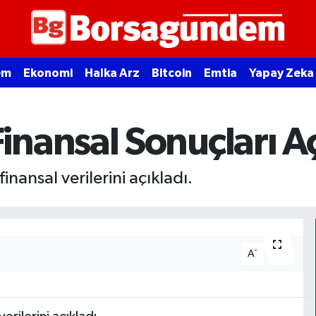
em
Ekonomi
Halka Arz
Bitcoin
Emtia
Yapay Zeka
nansal Sonuçları Aç
ansal verilerini açıkladı.
-
+
A
A