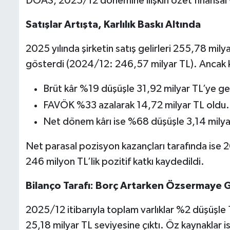
DOAS, 2025/12 dönemine ilişkin özet finansal ve
BIST 100 Isı Haritası
Satışlar Artışta, Karlılık Baskı Altında
Coin Isı Haritası
2025 yılında şirketin satış gelirleri 255,78 mil
gösterdi (2024/12: 246,57 milyar TL). Ancak kâr
Ekonomik Takvim
Brüt kâr %19 düşüşle 31,92 milyar TL’ye ger
Kiripto Para Piyasası
FAVÖK %33 azalarak 14,72 milyar TL oldu.
Net dönem kârı ise %68 düşüşle 3,14 milyar
Gizlilik Sözleşmesi
Net parasal pozisyon kazançları tarafında ise 2
Hakkımızda
246 milyon TL’lik pozitif katkı kaydedildi.
İletişim
Bilanço Tarafı: Borç Artarken Özsermaye G
2025/12 itibarıyla toplam varlıklar %2 düşüşle 
25,18 milyar TL seviyesine çıktı. Öz kaynaklar 