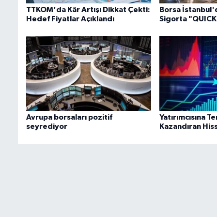
TTKOM'da Kâr Artışı Dikkat Çekti:
Borsa İstanbul'
Hedef Fiyatlar Açıklandı
Sigorta "QUICK" 
Avrupa borsaları pozitif
Yatırımcısına 
seyrediyor
Kazandıran Hiss