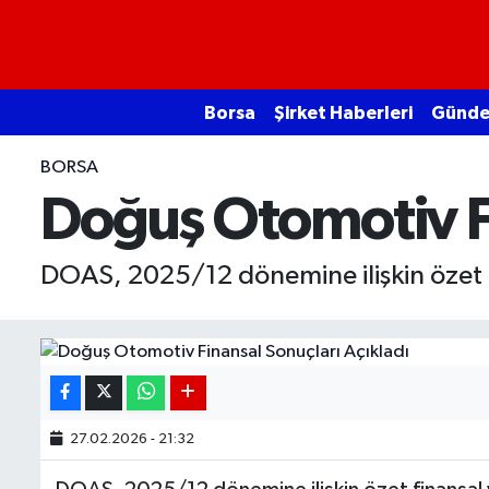
Borsa
Borsa
Şirket Haberleri
Günd
Ekonomi
BORSA
Emtia
Doğuş Otomotiv Fi
Galeri
DOAS, 2025/12 dönemine ilişkin özet fin
Gündem
Bitcoin
Şirket Haberleri
27.02.2026 - 21:32
Borsa Gundem