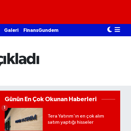
Galeri
FinansGundem
ıkladı
Günün En Çok Okunan Haberleri
1
Tera Yatırım'ın en çok alım
satım yaptığı hisseler