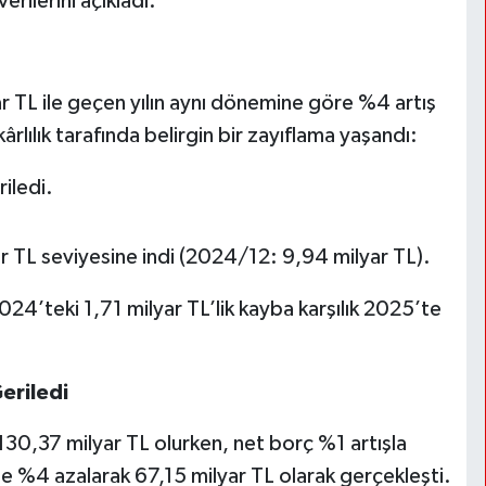
rilerini açıkladı.
yar TL ile geçen yılın aynı dönemine göre %4 artış
lılık tarafında belirgin bir zayıflama yaşandı:
iledi.
 TL seviyesine indi (2024/12: 9,94 milyar TL).
024’teki 1,71 milyar TL’lik kayba karşılık 2025’te
eriledi
130,37 milyar TL olurken, net borç %1 artışla
ise %4 azalarak 67,15 milyar TL olarak gerçekleşti.