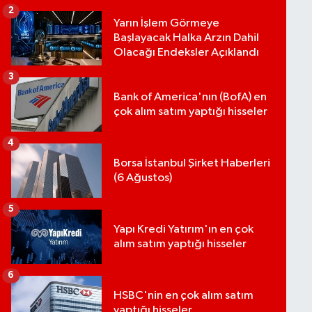
2
Yarın İşlem Görmeye
Başlayacak Halka Arzın Dahil
Olacağı Endeksler Açıklandı
3
Bank of America'nın (BofA) en
çok alım satım yaptığı hisseler
4
Borsa İstanbul Şirket Haberleri
(6 Ağustos)
5
Yapı Kredi Yatırım'ın en çok
alım satım yaptığı hisseler
6
HSBC'nin en çok alım satım
yaptığı hisseler