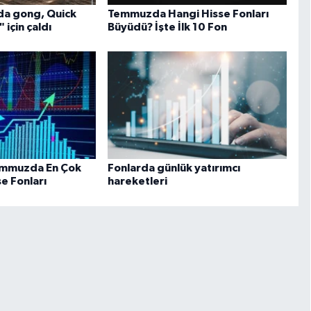
da gong, Quick
Temmuzda Hangi Hisse Fonları
için çaldı
Büyüdü? İşte İlk 10 Fon
Temmuzda En Çok
Fonlarda günlük yatırımcı
e Fonları
hareketleri