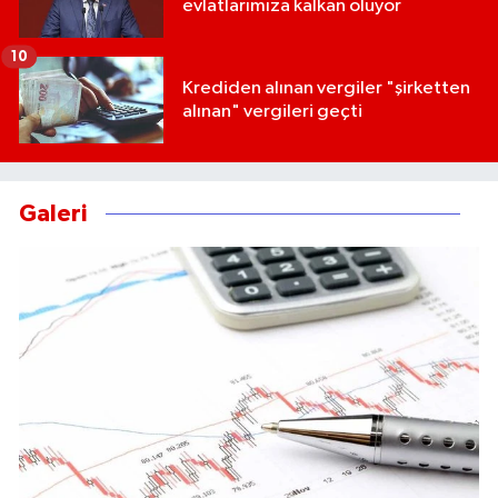
evlatlarımıza kalkan oluyor
10
Krediden alınan vergiler "şirketten
alınan" vergileri geçti
Galeri