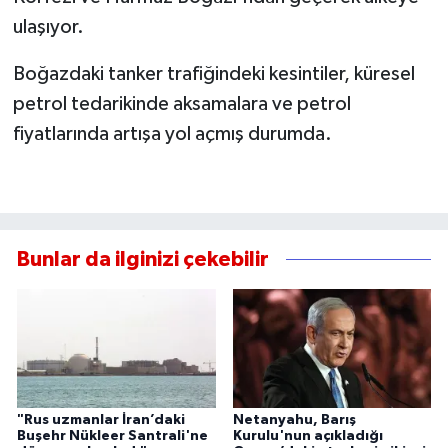
ulaşıyor.
Boğazdaki tanker trafiğindeki kesintiler, küresel
petrol tedarikinde aksamalara ve petrol
fiyatlarında artışa yol açmış durumda.
Bunlar da ilginizi çekebilir
"Rus uzmanlar İran’daki
Netanyahu, Barış
Buşehr Nükleer Santrali'ne
Kurulu'nun açıkladığı