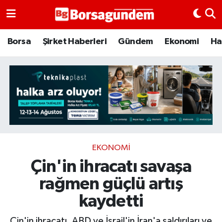
Borsa
Borsa
Şirket Haberleri
Gündem
Ekonomi
Ha
Ekonomi
Emtia
Galeri
Gündem
EKONOMI
Çin'in ihracatı savaşa
Bitcoin
rağmen güçlü artış
Şirket Haberleri
kaydetti
Borsa Gundem
Çin'in ihracatı, ABD ve İsrail'in İran'a saldırıları ve