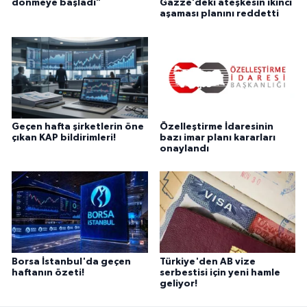
dönmeye başladı"
Gazze’deki ateşkesin ikinci
aşaması planını reddetti
Geçen hafta şirketlerin öne
Özelleştirme İdaresinin
çıkan KAP bildirimleri!
bazı imar planı kararları
onaylandı
Borsa İstanbul'da geçen
Türkiye'den AB vize
haftanın özeti!
serbestisi için yeni hamle
geliyor!