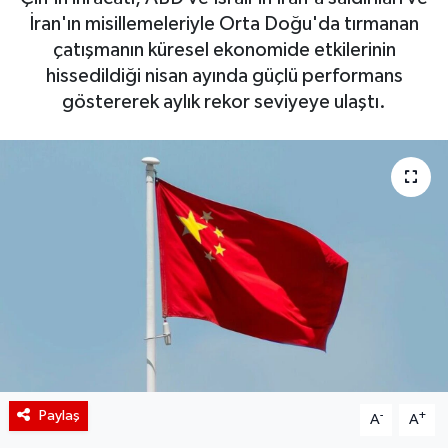
İran'ın misillemeleriyle Orta Doğu'da tırmanan
BIST 100 Isı Haritası
çatışmanın küresel ekonomide etkilerinin
hissedildiği nisan ayında güçlü performans
Coin Isı Haritası
göstererek aylık rekor seviyeye ulaştı.
Ekonomik Takvim
Kiripto Para Piyasası
Gizlilik Sözleşmesi
Hakkımızda
İletişim
Paylaş
-
+
A
A