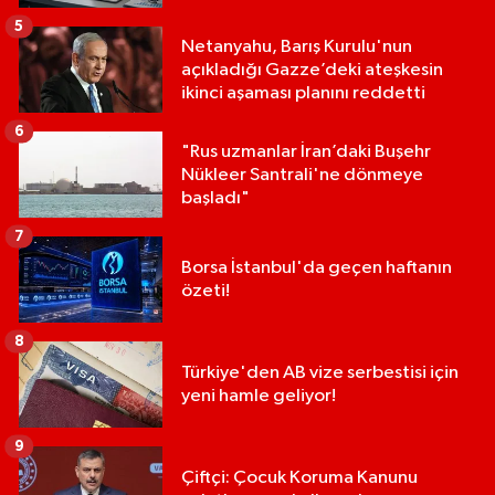
5
Netanyahu, Barış Kurulu'nun
açıkladığı Gazze’deki ateşkesin
ikinci aşaması planını reddetti
6
"Rus uzmanlar İran’daki Buşehr
Nükleer Santrali'ne dönmeye
başladı"
7
Borsa İstanbul'da geçen haftanın
özeti!
8
Türkiye'den AB vize serbestisi için
yeni hamle geliyor!
9
Çiftçi: Çocuk Koruma Kanunu