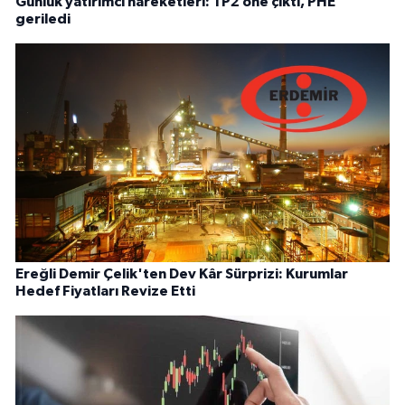
Günlük yatırımcı hareketleri: TP2 öne çıktı, PHE
geriledi
Ereğli Demir Çelik'ten Dev Kâr Sürprizi: Kurumlar
Hedef Fiyatları Revize Etti