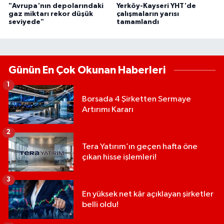
"Avrupa'nın depolarındaki
Yerköy-Kayseri YHT'de
gaz miktarı rekor düşük
çalışmaların yarısı
seviyede"
tamamlandı
Günün En Çok Okunan Haberleri
1
Borsada 4 Şirketten Sermaye
Artırımı Kararı
2
Tera Yatırım’ın geçen hafta öne
çıkan hisse işlemleri!
3
En yüksek net kâr açıklayan şirketler
belli oldu!