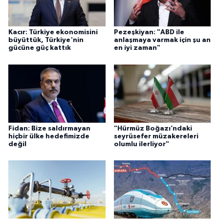
Kacır: Türkiye ekonomisini
Pezeşkiyan: "ABD ile
büyüttük, Türkiye'nin
anlaşmaya varmak için şu an
gücüne güç kattık
en iyi zaman"
Fidan: Bize saldırmayan
"Hürmüz Boğazı’ndaki
hiçbir ülke hedefimizde
seyrüsefer müzakereleri
değil
olumlu ilerliyor"