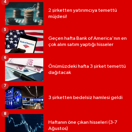
4
2 şirketten yatırımcıya temettü
müjdesi!
5
Geçen hafta Bank of America'nın en
çok alım satım yaptığı hisseler
6
Önümüzdeki hafta 3 şirket temettü
dağıtacak
7
3 şirketten bedelsiz hamlesi geldi
8
Haftanın öne çıkan hisseleri (3-7
Ağustos)