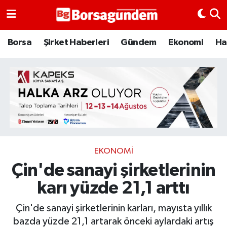
Borsa
Borsa
Şirket Haberleri
Gündem
Ekonomi
Ha
Ekonomi
Emtia
Galeri
Gündem
EKONOMI
Çin'de sanayi şirketlerinin
Bitcoin
karı yüzde 21,1 arttı
Şirket Haberleri
Çin'de sanayi şirketlerinin karları, mayısta yıllık
Borsa Gundem
bazda yüzde 21,1 artarak önceki aylardaki artış