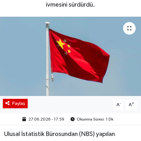
ivmesini sürdürdü.
BIST 100 Isı Haritası
Coin Isı Haritası
Ekonomik Takvim
Kiripto Para Piyasası
Gizlilik Sözleşmesi
Hakkımızda
Paylaş
-
+
A
A
İletişim
27.06.2026 - 17:59
Okunma Süresi: 1 Dk
Ulusal İstatistik Bürosundan (NBS) yapılan