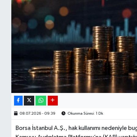
08.07.2026 - 09:39
Okunma Süresi: 1 Dk
Borsa İstanbul A.Ş., hak kullanımı nedeniyle bug