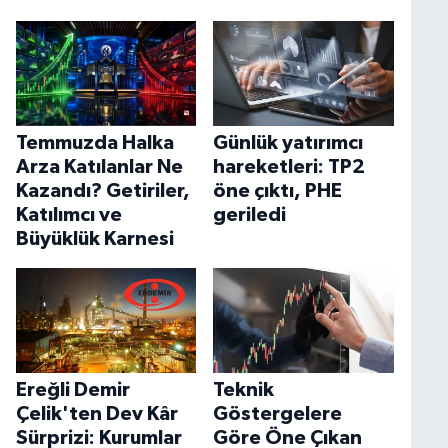
Temmuzda Halka
Günlük yatırımcı
Arza Katılanlar Ne
hareketleri: TP2
Kazandı? Getiriler,
öne çıktı, PHE
Katılımcı ve
geriledi
Büyüklük Karnesi
Ereğli Demir
Teknik
Çelik'ten Dev Kâr
Göstergelere
Sürprizi: Kurumlar
Göre Öne Çıkan