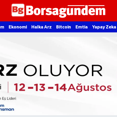
em
Ekonomi
Halka Arz
Bitcoin
Emtia
Yapay Zeka