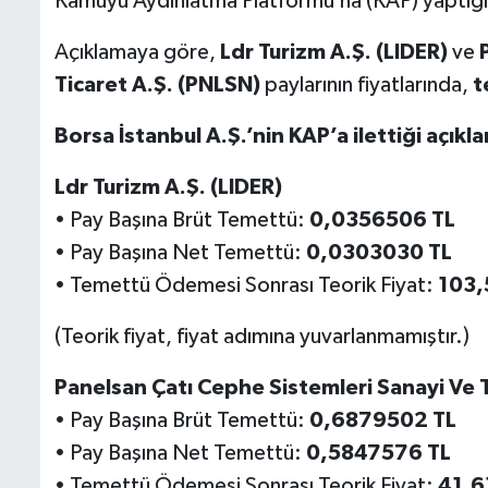
Kamuyu Aydınlatma Platformu’na (KAP) yaptığı
Açıklamaya göre,
Ldr Turizm A.Ş. (LIDER)
ve
Ticaret A.Ş. (PNLSN)
paylarının fiyatlarında,
t
Borsa İstanbul A.Ş.’nin KAP’a ilettiği açıkl
Ldr Turizm A.Ş. (LIDER)
• Pay Başına Brüt Temettü:
0,0356506 TL
• Pay Başına Net Temettü:
0,0303030 TL
• Temettü Ödemesi Sonrası Teorik Fiyat:
103,
(Teorik fiyat, fiyat adımına yuvarlanmamıştır.)
Panelsan Çatı Cephe Sistemleri Sanayi Ve 
• Pay Başına Brüt Temettü:
0,6879502 TL
• Pay Başına Net Temettü:
0,5847576 TL
• Temettü Ödemesi Sonrası Teorik Fiyat:
41,6