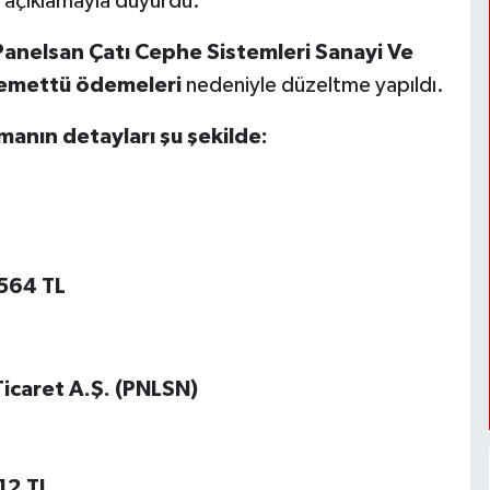
 açıklamayla duyurdu.
Panelsan Çatı Cephe Sistemleri Sanayi Ve
emettü ödemeleri
nedeniyle düzeltme yapıldı.
amanın detayları şu şekilde:
564 TL
Ticaret A.Ş. (PNLSN)
12 TL