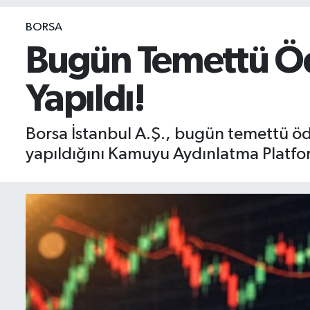
BIST 100 Isı Haritası
BORSA
Bugün Temettü Öd
Coin Isı Haritası
Yapıldı!
Ekonomik Takvim
Kiripto Para Piyasası
Borsa İstanbul A.Ş., bugün temettü öd
yapıldığını Kamuyu Aydınlatma Platfo
Gizlilik Sözleşmesi
Hakkımızda
İletişim