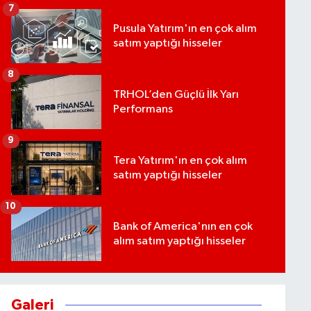
7
Pusula Yatırım'ın en çok alım
satım yaptığı hisseler
8
TRHOL’den Güçlü İlk Yarı
Performans
9
Tera Yatırım'ın en çok alım
satım yaptığı hisseler
10
Bank of America'nın en çok
alım satım yaptığı hisseler
Galeri