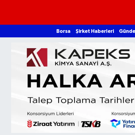
Borsa
Borsa
Şirket Haberleri
Günd
Ekonomi
Emtia
Galeri
Gündem
Bitcoin
Şirket Haberleri
Borsa Gundem