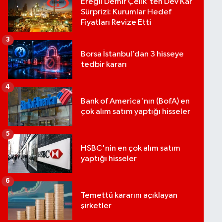
Ereğli Demir Çelik'ten Dev Kâr
Sürprizi: Kurumlar Hedef
Fiyatları Revize Etti
3
Borsa İstanbul’dan 3 hisseye
tedbir kararı
4
Bank of America'nın (BofA) en
çok alım satım yaptığı hisseler
5
HSBC'nin en çok alım satım
yaptığı hisseler
6
Temettü kararını açıklayan
şirketler