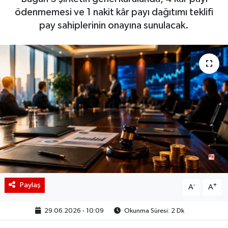
ödenmemesi ve 1 nakit kâr payı dağıtımı teklifi
BIST 100 Isı Haritası
pay sahiplerinin onayına sunulacak.
Coin Isı Haritası
Ekonomik Takvim
Kiripto Para Piyasası
Gizlilik Sözleşmesi
Hakkımızda
İletişim
Paylaş
-
+
A
A
29.06.2026 - 10:09
Okunma Süresi: 2 Dk