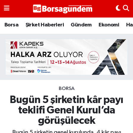
Borsa
Borsa
Şirket Haberleri
Gündem
Ekonomi
Ha
Ekonomi
Emtia
Galeri
Gündem
BORSA
Bugün 5 şirketin kâr payı
Bitcoin
teklifi Genel Kurul’da
Şirket Haberleri
görüşülecek
Borsa Gundem
Bugün 5 şirketin genel kurulunda, 4 kâr payı