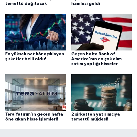
temettü dağıtacak
hamlesi geldi
En yüksek net kâr açıklayan
Geçen hafta Bank of
şirketler belli oldu!
America'nın en çok alım
satım yaptığı hisseler
Tera Yatırım’ın geçen hafta
2 şirketten yatırımcıya
öne çıkan hisse işlemleri!
temettü müjdesi!