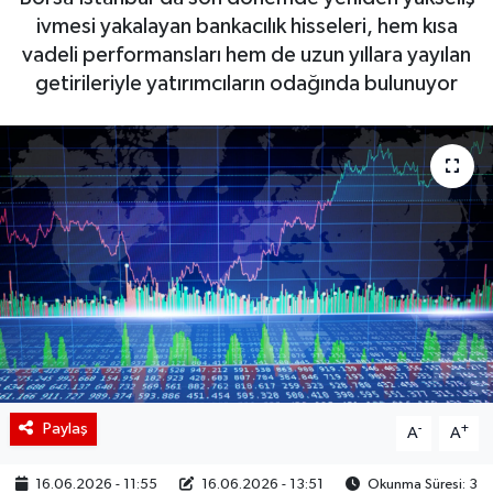
ivmesi yakalayan bankacılık hisseleri, hem kısa
BIST 100 Isı Haritası
vadeli performansları hem de uzun yıllara yayılan
getirileriyle yatırımcıların odağında bulunuyor
Coin Isı Haritası
Ekonomik Takvim
Kiripto Para Piyasası
Gizlilik Sözleşmesi
Hakkımızda
İletişim
Paylaş
-
+
A
A
16.06.2026 - 11:55
16.06.2026 - 13:51
Okunma Süresi: 3