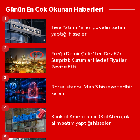
Günün En Çok Okunan Haberleri
1
Tera Yatırım'ın en çok alım satım
yaptığı hisseler
2
Ereğli Demir Çelik'ten Dev Kâr
Sürprizi: Kurumlar Hedef Fiyatları
Revize Etti
3
Borsa İstanbul’dan 3 hisseye tedbir
kararı
4
Bank of America'nın (BofA) en çok
alım satım yaptığı hisseler
5