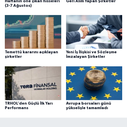
Haftanın öne çıkan hisseleri
Geri Alım Yapan Şirketler
(3-7 Ağustos)
Temettü kararını açıklayan
Yeni İş İlişkisi ve Sözleşme
şirketler
İmzalayan Şirketler
TRHOL’den Güçlü İlk Yarı
Avrupa borsaları günü
Performans
yükselişle tamamladı