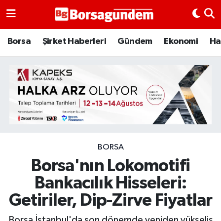
Borsa
Borsa
Şirket Haberleri
Gündem
Ekonomi
Ha
Ekonomi
Emtia
Galeri
Gündem
BORSA
Borsa'nın Lokomotifi
Bitcoin
Bankacılık Hisseleri:
Şirket Haberleri
Getiriler, Dip-Zirve Fiyatlar
Borsa Gundem
Borsa İstanbul'da son dönemde yeniden yükseliş