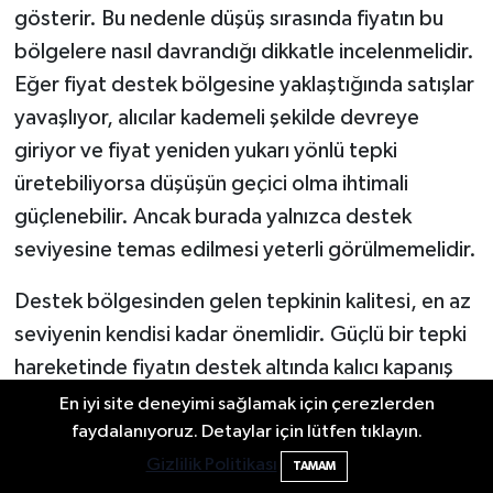
gösterir. Bu nedenle düşüş sırasında fiyatın bu
bölgelere nasıl davrandığı dikkatle incelenmelidir.
Eğer fiyat destek bölgesine yaklaştığında satışlar
yavaşlıyor, alıcılar kademeli şekilde devreye
giriyor ve fiyat yeniden yukarı yönlü tepki
üretebiliyorsa düşüşün geçici olma ihtimali
güçlenebilir. Ancak burada yalnızca destek
seviyesine temas edilmesi yeterli görülmemelidir.
Destek bölgesinden gelen tepkinin kalitesi, en az
seviyenin kendisi kadar önemlidir. Güçlü bir tepki
hareketinde fiyatın destek altında kalıcı kapanış
yapmaması, toparlanmanın hacimle
En iyi site deneyimi sağlamak için çerezlerden
faydalanıyoruz. Detaylar için lütfen tıklayın.
desteklenmesi ve sonraki günlerde yeniden satış
Gizlilik Politikası
baskısına kolayca teslim olmaması beklenir. Eğer
TAMAM