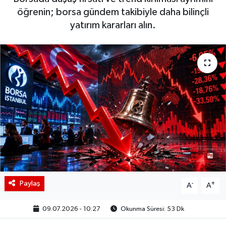
öğrenin; borsa gündem takibiyle daha bilinçli
BIST 100 Isı Haritası
yatırım kararları alın.
Coin Isı Haritası
Ekonomik Takvim
Kiripto Para Piyasası
Gizlilik Sözleşmesi
Hakkımızda
İletişim
Paylaş
-
+
A
A
09.07.2026 - 10:27
Okunma Süresi: 53 Dk