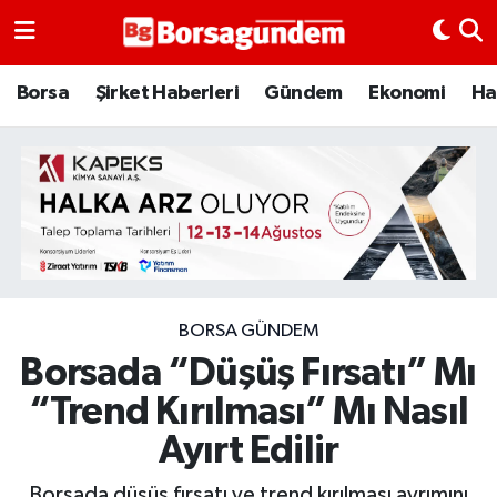
Borsa
Borsa
Şirket Haberleri
Gündem
Ekonomi
Ha
Ekonomi
Emtia
Galeri
Gündem
BORSA GÜNDEM
Borsada “Düşüş Fırsatı” Mı
Bitcoin
“Trend Kırılması” Mı Nasıl
Şirket Haberleri
Ayırt Edilir
Borsa Gundem
Borsada düşüş fırsatı ve trend kırılması ayrımını