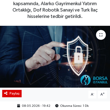
kapsamında, Alarko Gayrimenkul Yatırım
BIST 100 Isı Haritası
Ortaklığı, Dof Robotik Sanayi ve Turk İlaç
hisselerine tedbir getirildi.
Coin Isı Haritası
Ekonomik Takvim
Kiripto Para Piyasası
Gizlilik Sözleşmesi
Hakkımızda
İletişim
Paylaş
-
+
A
A
08.05.2026 - 19:42
Okunma Süresi: 1 Dk