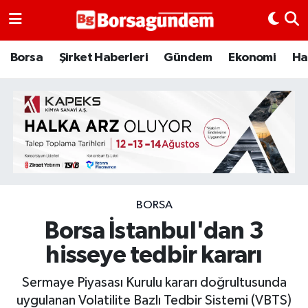
Borsa
Borsa
Şirket Haberleri
Gündem
Ekonomi
Ha
Ekonomi
Emtia
Galeri
Gündem
BORSA
Borsa İstanbul'dan 3
Bitcoin
hisseye tedbir kararı
Şirket Haberleri
Sermaye Piyasası Kurulu kararı doğrultusunda
Borsa Gundem
uygulanan Volatilite Bazlı Tedbir Sistemi (VBTS)