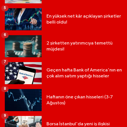
5
En yüksek net kâr açıklayan şirketler
belli oldu!
6
2 şirketten yatırımcıya temettü
müjdesi!
7
Geçen hafta Bank of America'nın en
çok alım satım yaptığı hisseler
8
Haftanın öne çıkan hisseleri (3-7
Ağustos)
9
Borsa İstanbul'da yeni iş ilişkisi