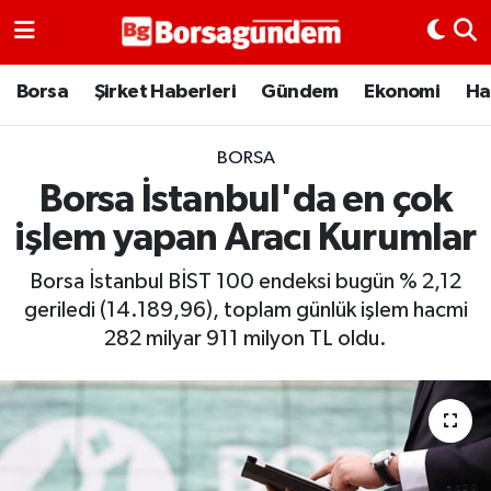
Borsa
Borsa
Şirket Haberleri
Gündem
Ekonomi
Ha
Ekonomi
BORSA
Borsa İstanbul'da en çok
Emtia
işlem yapan Aracı Kurumlar
Galeri
Borsa İstanbul BİST 100 endeksi bugün % 2,12
Gündem
geriledi (14.189,96), toplam günlük işlem hacmi
282 milyar 911 milyon TL oldu.
Bitcoin
Şirket Haberleri
Borsa Gundem