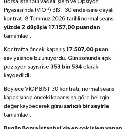
Borsa İstanbul Vadeli İşlem ve Opsiyon
Piyasası’nda (VİOP) BIST 30 endeksine dayalı
kontrat, 8 Temmuz 2026 tarihli normal seansı
yüzde 2 düşüşle 17.157,00 puandan
tamamladı.
Kontratta önceki kapanış
17.507,00 puan
seviyesinde bulunuyordu. Gün sonunda açık
pozisyon sayısı ise
353 bin 534
olarak
kaydedildi.
Böylece VİOP BIST 30 kontratı, normal seans
kapanışında önceki kapanışına göre belirgin
değer kaybederek günü
satıcılı bir seyirle
tamamladı.
Bugün Borsa İstanbul'da en çok işlem yapan