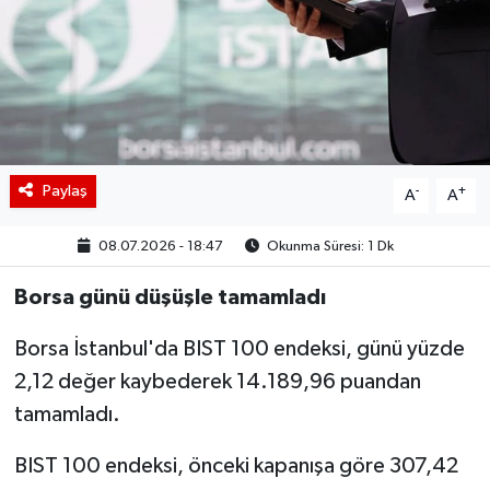
BIST 100 Isı Haritası
Coin Isı Haritası
Ekonomik Takvim
Paylaş
-
+
A
A
Kiripto Para Piyasası
08.07.2026 - 18:47
Okunma Süresi: 1 Dk
Gizlilik Sözleşmesi
Borsa günü düşüşle tamamladı
Hakkımızda
Borsa İstanbul'da BIST 100 endeksi, günü yüzde
İletişim
2,12 değer kaybederek 14.189,96 puandan
tamamladı.
BIST 100 endeksi, önceki kapanışa göre 307,42