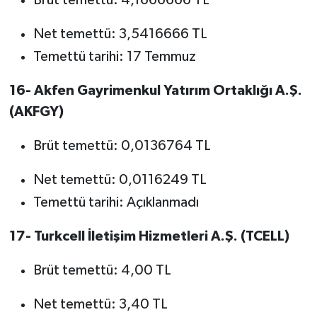
Brüt temettü: 4,1666666 TL
Net temettü: 3,5416666 TL
Temettü tarihi: 17 Temmuz
16- Akfen Gayrimenkul Yatırım Ortaklığı A.Ş.
(AKFGY)
Brüt temettü: 0,0136764 TL
Net temettü: 0,0116249 TL
Temettü tarihi: Açıklanmadı
17- Turkcell İletişim Hizmetleri A.Ş. (TCELL)
Brüt temettü: 4,00 TL
Net temettü: 3,40 TL