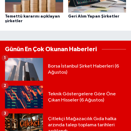
Temettü kararını açıklayan
Geri Alım Yapan Şirketler
şirketler
Günün En Çok Okunan Haberleri
1
Borsa İstanbul Şirket Haberleri (6
Ağustos)
2
Teknik Göstergelere Göre Öne
Çıkan Hisseler (6 Ağustos)
3
Çitlekçi Mağazacılık Gıda halka
arzında talep toplama tarihleri