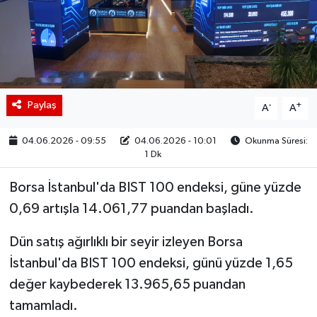
BIST 100 Isı Haritası
Coin Isı Haritası
Ekonomik Takvim
Paylaş
-
+
A
A
Kiripto Para Piyasası
04.06.2026 - 09:55
04.06.2026 - 10:01
Okunma Süresi:
1 Dk
Gizlilik Sözleşmesi
Borsa İstanbul'da BIST 100 endeksi, güne yüzde
Hakkımızda
0,69 artışla 14.061,77 puandan başladı.
Dün satış ağırlıklı bir seyir izleyen Borsa
İletişim
İstanbul'da BIST 100 endeksi, günü yüzde 1,65
değer kaybederek 13.965,65 puandan
tamamladı.