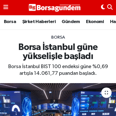
Borsa
Borsa
Şirket Haberleri
Gündem
Ekonomi
Ha
Ekonomi
BORSA
Borsa İstanbul güne
Emtia
yükselişle başladı
Galeri
Borsa İstanbul BIST 100 endeksi güne %0,69
Gündem
artışla 14.061,77 puandan başladı.
Bitcoin
Şirket Haberleri
Borsa Gundem