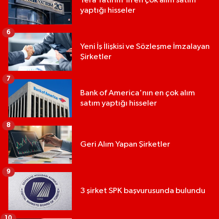
Tera Yatırım'ın en çok alım satım
yaptığı hisseler
6
Yeni İş İlişkisi ve Sözleşme İmzalayan
Şirketler
7
Bank of America'nın en çok alım
satım yaptığı hisseler
8
Geri Alım Yapan Şirketler
9
3 şirket SPK başvurusunda bulundu
10