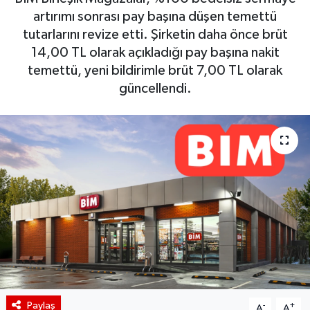
artırımı sonrası pay başına düşen temettü
BIST 100 Isı Haritası
tutarlarını revize etti. Şirketin daha önce brüt
14,00 TL olarak açıkladığı pay başına nakit
Coin Isı Haritası
temettü, yeni bildirimle brüt 7,00 TL olarak
güncellendi.
Ekonomik Takvim
Kiripto Para Piyasası
Gizlilik Sözleşmesi
Hakkımızda
İletişim
Paylaş
-
+
A
A