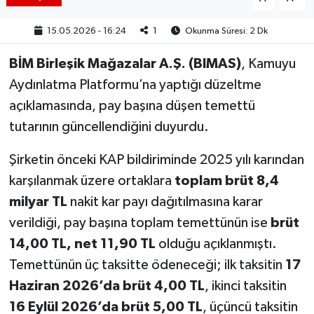
15.05.2026 - 16:24
1
Okunma Süresi: 2 Dk
BİM Birleşik Mağazalar A.Ş. (BIMAS)
, Kamuyu
Aydınlatma Platformu’na yaptığı düzeltme
açıklamasında, pay başına düşen temettü
tutarının güncellendiğini duyurdu.
Şirketin önceki KAP bildiriminde 2025 yılı karından
karşılanmak üzere ortaklara
toplam brüt 8,4
milyar TL
nakit kar payı dağıtılmasına karar
verildiği, pay başına toplam temettünün ise
brüt
14,00 TL, net 11,90 TL
olduğu açıklanmıştı.
Temettünün üç taksitte ödeneceği; ilk taksitin
17
Haziran 2026’da brüt 4,00 TL
, ikinci taksitin
16 Eylül 2026’da brüt 5,00 TL
, üçüncü taksitin