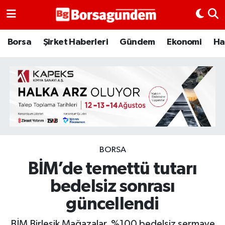
Borsa
Borsa
Şirket Haberleri
Gündem
Ekonomi
Ha
Ekonomi
Emtia
Galeri
Gündem
BORSA
BİM’de temettü tutarı
Bitcoin
bedelsiz sonrası
Şirket Haberleri
güncellendi
Borsa Gundem
BİM Birleşik Mağazalar, %100 bedelsiz sermaye