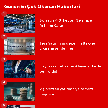
Günün En Çok Okunan Haberleri
1
Borsada 4 Şirketten Sermaye
Artırımı Kararı
2
Tera Yatırım’ın geçen hafta öne
çıkan hisse işlemleri!
3
En yüksek net kâr açıklayan şirketler
belli oldu!
4
2 şirketten yatırımcıya temettü
müjdesi!
5