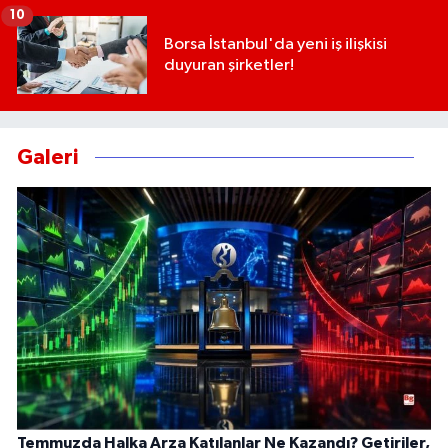
10
Borsa İstanbul'da yeni iş ilişkisi
duyuran şirketler!
Galeri
Temmuzda Halka Arza Katılanlar Ne Kazandı? Getiriler,