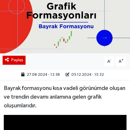
BIST 100 Isı Haritası
Coin Isı Haritası
Ekonomik Takvim
Kiripto Para Piyasası
Paylaş
-
+
A
A
Gizlilik Sözleşmesi
27.08.2024 - 13:38
05.12.2024 - 15:32
Hakkımızda
Bayrak formasyonu kısa vadeli görünümde oluşan
ve trendin devamı anlamına gelen grafik
İletişim
oluşumlarıdır.