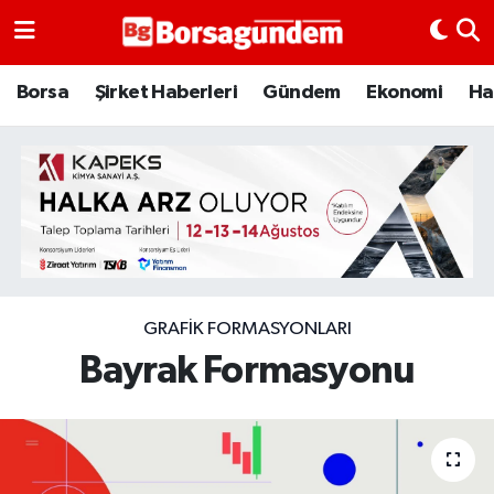
Borsa
Borsa
Şirket Haberleri
Gündem
Ekonomi
Ha
Ekonomi
Emtia
Galeri
Gündem
GRAFIK FORMASYONLARI
Bayrak Formasyonu
Bitcoin
Şirket Haberleri
Borsa Gundem