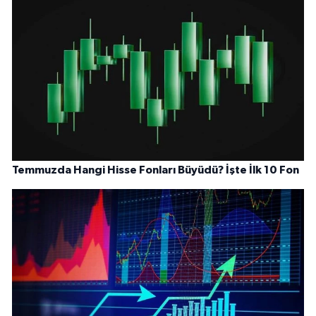
Temmuzda Hangi Hisse Fonları Büyüdü? İşte İlk 10 Fon