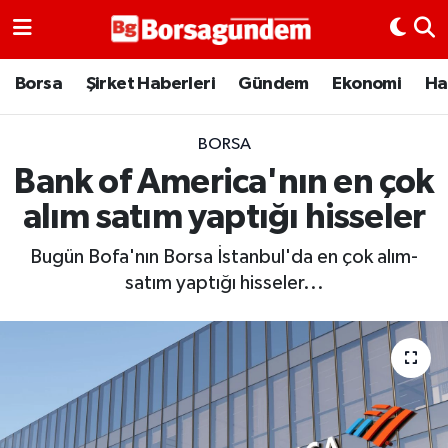
Borsa
Borsa
Şirket Haberleri
Gündem
Ekonomi
Ha
Ekonomi
BORSA
Bank of America'nın en çok
Emtia
alım satım yaptığı hisseler
Galeri
Bugün Bofa'nın Borsa İstanbul'da en çok alım-
Gündem
satım yaptığı hisseler...
Bitcoin
Şirket Haberleri
Borsa Gundem