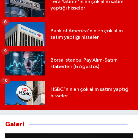
Tera Yatırım'ın en çok alım satım
yaptığı hisseler
8
Bank of America'nın en çok alım
satım yaptığı hisseler
9
Borsa İstanbul Pay Alım-Satım
Haberleri (6 Ağustos)
10
HSBC'nin en çok alım satım yaptığı
hisseler
Galeri