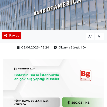
BIST 100 Isı Haritası
Coin Isı Haritası
Ekonomik Takvim
Paylaş
-
+
A
A
Kiripto Para Piyasası
02.06.2026 - 19:24
Okunma Süresi: 1 Dk
Gizlilik Sözleşmesi
Hakkımızda
İletişim