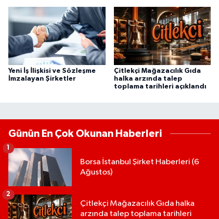
Yeni İş İlişkisi ve Sözleşme
Çitlekçi Mağazacılık Gıda
İmzalayan Şirketler
halka arzında talep
toplama tarihleri açıklandı
Günün En Çok Okunan Haberleri
1
Borsa İstanbul Şirket Haberleri (6
Ağustos)
2
Çitlekçi Mağazacılık Gıda halka
arzında talep toplama tarihleri