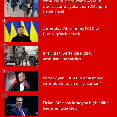
İzmir'de suç örgütüne yönelik
operasyonda yakalanan 28 şüpheli
tutuklandı!
3
Zelenskiy: ABD her ay PATRİOT
füzesi gönderecek
4
İsrail, Batı Şeria'da Kızılay
ambulansına saldırdı
5
Pezeşkiyan: "ABD ile anlaşmaya
varmak için şu an en iyi zaman"
6
Fidan: Bize saldırmayan hiçbir ülke
hedefimizde değil