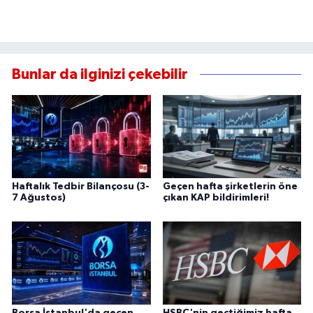
Bunlar da ilginizi çekebilir
Haftalık Tedbir Bilançosu (3-
Geçen hafta şirketlerin öne
7 Ağustos)
çıkan KAP bildirimleri!
Borsa İstanbul'da geçen
HSBC'nin geçtiğimiz hafta