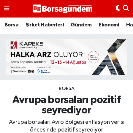
Borsa
Borsa
Şirket Haberleri
Gündem
Ekonomi
Ha
Ekonomi
Emtia
Galeri
Gündem
BORSA
Avrupa borsaları pozitif
Bitcoin
seyrediyor
Şirket Haberleri
Avrupa borsaları Avro Bölgesi enflasyon verisi
Borsa Gundem
öncesinde pozitif seyrediyor