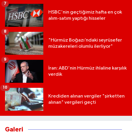
7
HSBC'nin geçtiğimiz hafta en çok
alım-satım yaptığı hisseler
8
"Hürmüz Boğazı’ndaki seyrüsefer
müzakereleri olumlu ilerliyor"
9
İran: ABD'nin Hürmüz ihlaline karşılık
verdik
10
Krediden alınan vergiler "şirketten
alınan" vergileri geçti
Galeri