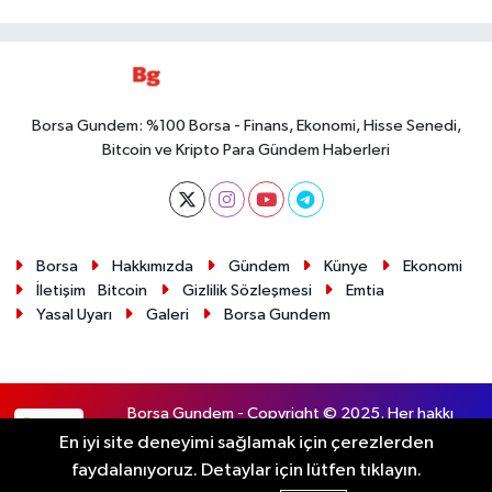
Borsa Gundem: %100 Borsa - Finans, Ekonomi, Hisse Senedi,
Bitcoin ve Kripto Para Gündem Haberleri
Borsa
Hakkımızda
Gündem
Künye
Ekonomi
İletişim
Bitcoin
Gizlilik Sözleşmesi
Emtia
Yasal Uyarı
Galeri
Borsa Gundem
Borsa Gundem - Copyright © 2025. Her hakkı
RSS
saklıdır.
En iyi site deneyimi sağlamak için çerezlerden
faydalanıyoruz. Detaylar için lütfen tıklayın.