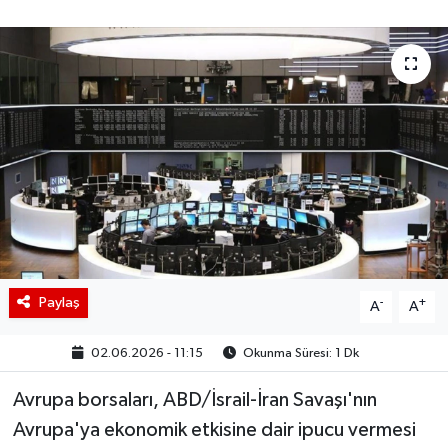
BIST 100 Isı Haritası
Coin Isı Haritası
Ekonomik Takvim
Kiripto Para Piyasası
Gizlilik Sözleşmesi
Hakkımızda
Paylaş
-
+
A
A
İletişim
02.06.2026 - 11:15
Okunma Süresi: 1 Dk
Avrupa borsaları, ABD/İsrail-İran Savaşı'nın
Avrupa'ya ekonomik etkisine dair ipucu vermesi