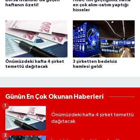
haftanın özeti!
en çok alım-satım yaptığı
hisseler
Önümüzdeki hafta 4 şirket
3 şirketten bedelsiz
temettü dağıtacak
hamlesi geldi
Günün En Çok Okunan Haberleri
1
Önümüzdeki hafta 4 şirket temettü
dağıtacak
2