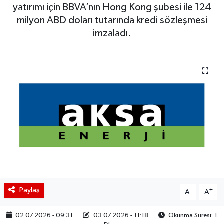
yatırımı için BBVA’nın Hong Kong şubesi ile 124
BIST 100 Isı Haritası
milyon ABD doları tutarında kredi sözleşmesi
imzaladı.
Coin Isı Haritası
Ekonomik Takvim
Kiripto Para Piyasası
Gizlilik Sözleşmesi
Hakkımızda
İletişim
Paylaş
-
+
A
A
02.07.2026 - 09:31
03.07.2026 - 11:18
Okunma Süresi: 1