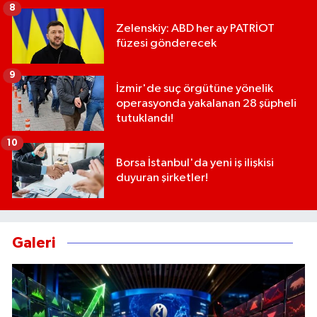
8
Zelenskiy: ABD her ay PATRİOT
füzesi gönderecek
9
İzmir'de suç örgütüne yönelik
operasyonda yakalanan 28 şüpheli
tutuklandı!
10
Borsa İstanbul'da yeni iş ilişkisi
duyuran şirketler!
Galeri