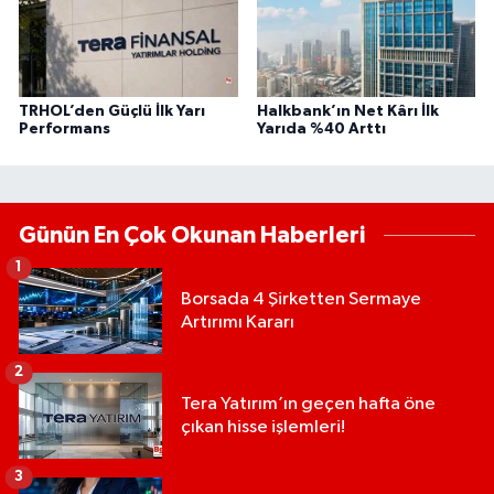
TRHOL’den Güçlü İlk Yarı
Halkbank’ın Net Kârı İlk
Performans
Yarıda %40 Arttı
Günün En Çok Okunan Haberleri
1
Borsada 4 Şirketten Sermaye
Artırımı Kararı
2
Tera Yatırım’ın geçen hafta öne
çıkan hisse işlemleri!
3