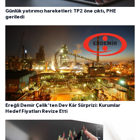
Günlük yatırımcı hareketleri: TP2 öne çıktı, PHE
geriledi
Ereğli Demir Çelik'ten Dev Kâr Sürprizi: Kurumlar
Hedef Fiyatları Revize Etti