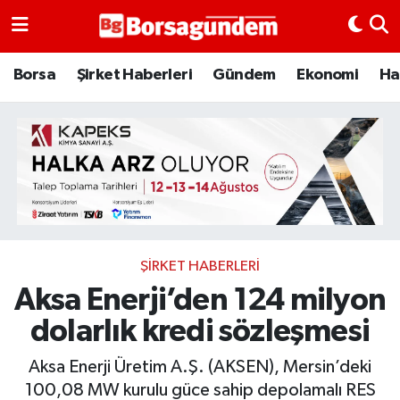
Borsa
Borsa
Şirket Haberleri
Gündem
Ekonomi
Ha
Ekonomi
Emtia
Galeri
Gündem
ŞIRKET HABERLERI
Aksa Enerji’den 124 milyon
Bitcoin
dolarlık kredi sözleşmesi
Şirket Haberleri
Aksa Enerji Üretim A.Ş. (AKSEN), Mersin’deki
Borsa Gundem
100,08 MW kurulu güce sahip depolamalı RES