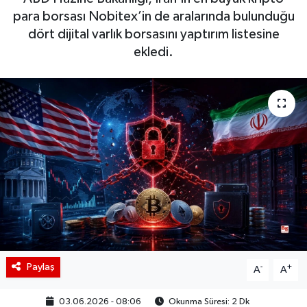
para borsası Nobitex’in de aralarında bulunduğu
BIST 100 Isı Haritası
dört dijital varlık borsasını yaptırım listesine
ekledi.
Coin Isı Haritası
Ekonomik Takvim
Kiripto Para Piyasası
Gizlilik Sözleşmesi
Hakkımızda
İletişim
Paylaş
-
+
A
A
03.06.2026 - 08:06
Okunma Süresi: 2 Dk