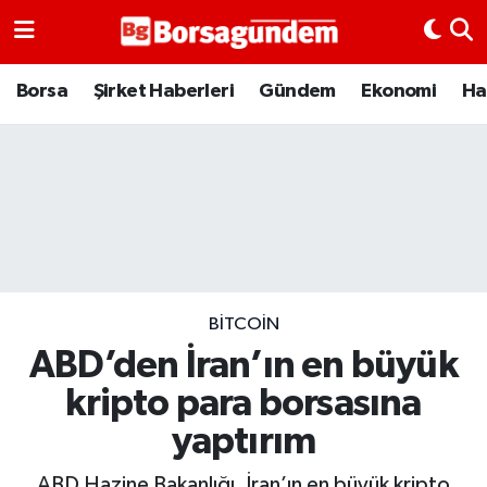
Borsa
Borsa
Şirket Haberleri
Gündem
Ekonomi
Ha
Ekonomi
Emtia
Galeri
Gündem
BITCOIN
ABD’den İran’ın en büyük
Bitcoin
kripto para borsasına
Şirket Haberleri
yaptırım
Borsa Gundem
ABD Hazine Bakanlığı, İran’ın en büyük kripto