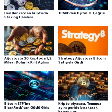
Dev Banka'dan Kriptoda
TCMB'den Dijital TL Çağrısı
Staking Hamlesi
Ağustosta 20 Kriptoda 1,2
Strategy Ağustosa Bitcoin
Milyar Dolarlık Kilit Açılımı
Satışıyla Girdi
Bitcoin ETF’ine
Kripto piyasası, Temmuz
BlackRock’tan Güçlü Giriş
ayını geride bırakarak
kapanıyor