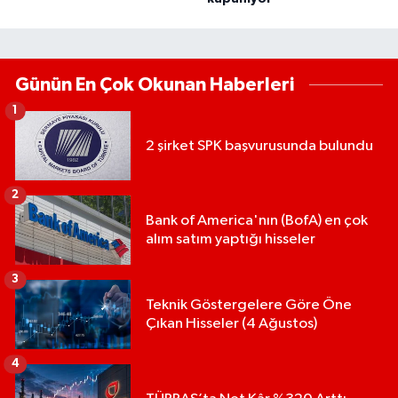
Günün En Çok Okunan Haberleri
1
2 şirket SPK başvurusunda bulundu
2
Bank of America'nın (BofA) en çok
alım satım yaptığı hisseler
3
Teknik Göstergelere Göre Öne
Çıkan Hisseler (4 Ağustos)
4