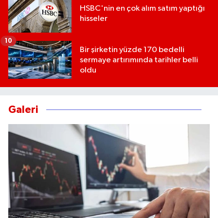
HSBC'nin en çok alım satım yaptığı
hisseler
10
Bir şirketin yüzde 170 bedelli
sermaye artırımında tarihler belli
oldu
Galeri