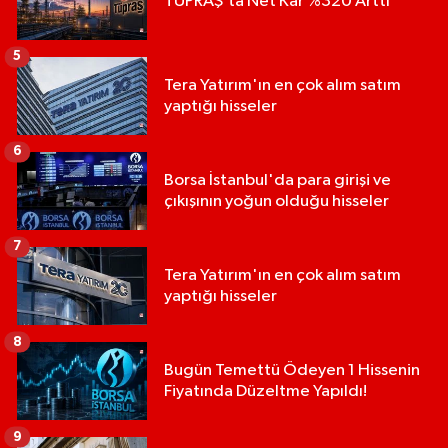
TÜPRAŞ’ta Net Kâr %320 Arttı
5
Tera Yatırım'ın en çok alım satım
yaptığı hisseler
6
Borsa İstanbul'da para girişi ve
çıkışının yoğun olduğu hisseler
7
Tera Yatırım'ın en çok alım satım
yaptığı hisseler
8
Bugün Temettü Ödeyen 1 Hissenin
Fiyatında Düzeltme Yapıldı!
9