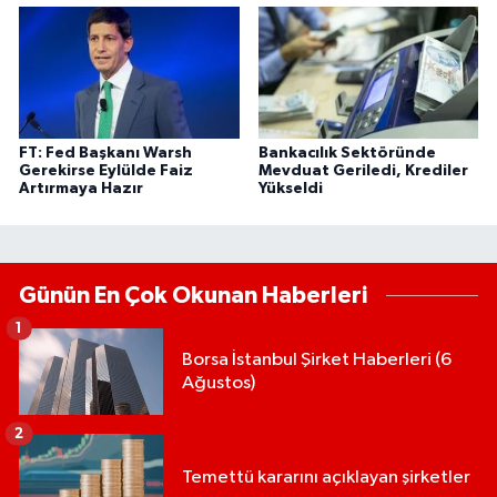
FT: Fed Başkanı Warsh
Bankacılık Sektöründe
Gerekirse Eylülde Faiz
Mevduat Geriledi, Krediler
Artırmaya Hazır
Yükseldi
Günün En Çok Okunan Haberleri
1
Borsa İstanbul Şirket Haberleri (6
Ağustos)
2
Temettü kararını açıklayan şirketler