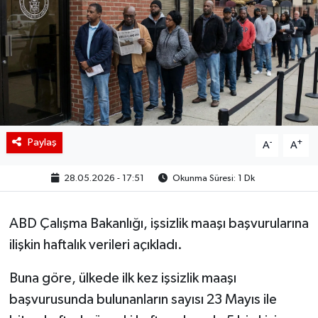
BIST 100 Isı Haritası
Coin Isı Haritası
Ekonomik Takvim
Kiripto Para Piyasası
Paylaş
-
+
A
A
Gizlilik Sözleşmesi
28.05.2026 - 17:51
Okunma Süresi: 1 Dk
Hakkımızda
ABD Çalışma Bakanlığı, işsizlik maaşı başvurularına
İletişim
ilişkin haftalık verileri açıkladı.
Buna göre, ülkede ilk kez işsizlik maaşı
başvurusunda bulunanların sayısı 23 Mayıs ile