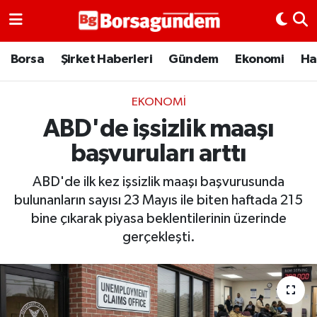
Borsa
Borsa
Şirket Haberleri
Gündem
Ekonomi
Ha
Ekonomi
EKONOMI
ABD'de işsizlik maaşı
Emtia
başvuruları arttı
Galeri
ABD'de ilk kez işsizlik maaşı başvurusunda
Gündem
bulunanların sayısı 23 Mayıs ile biten haftada 215
bine çıkarak piyasa beklentilerinin üzerinde
Bitcoin
gerçekleşti.
Şirket Haberleri
Borsa Gundem