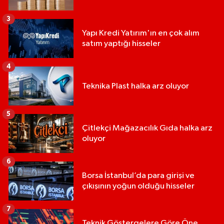
3
Yapı Kredi Yatırım'ın en çok alım
satım yaptığı hisseler
4
Teknika Plast halka arz oluyor
5
Çitlekçi Mağazacılık Gıda halka arz
oluyor
6
Borsa İstanbul’da para girişi ve
çıkışının yoğun olduğu hisseler
7
Teknik Göstergelere Göre Öne