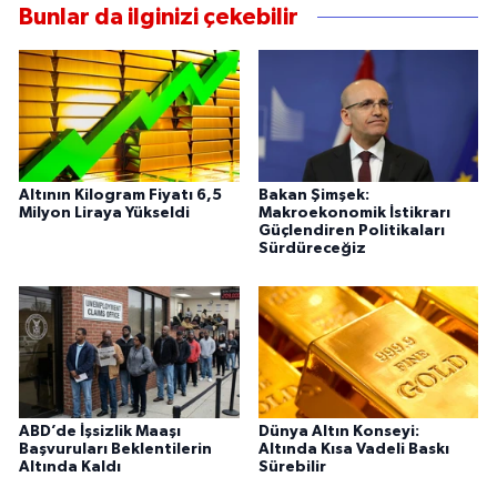
Bunlar da ilginizi çekebilir
Altının Kilogram Fiyatı 6,5
Bakan Şimşek:
Milyon Liraya Yükseldi
Makroekonomik İstikrarı
Güçlendiren Politikaları
Sürdüreceğiz
ABD’de İşsizlik Maaşı
Dünya Altın Konseyi:
Başvuruları Beklentilerin
Altında Kısa Vadeli Baskı
Altında Kaldı
Sürebilir