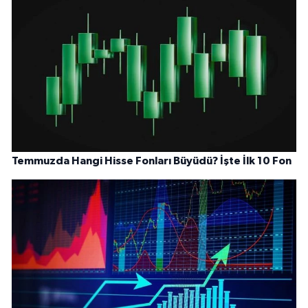
Temmuzda Hangi Hisse Fonları Büyüdü? İşte İlk 10 Fon