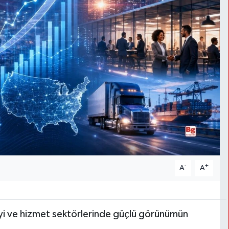
-
+
A
A
yi ve hizmet sektörlerinde güçlü görünümün