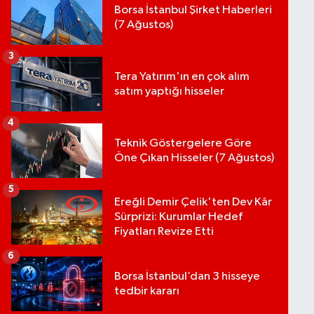
Borsa İstanbul Şirket Haberleri
(7 Ağustos)
3
Tera Yatırım'ın en çok alım
satım yaptığı hisseler
4
Teknik Göstergelere Göre
Öne Çıkan Hisseler (7 Ağustos)
5
Ereğli Demir Çelik'ten Dev Kâr
Sürprizi: Kurumlar Hedef
Fiyatları Revize Etti
6
Borsa İstanbul’dan 3 hisseye
tedbir kararı