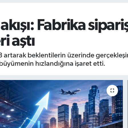
akışı: Fabrika sipari
i aştı
8 artarak beklentilerin üzerinde gerçekleş
büyümenin hızlandığına işaret etti.