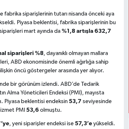
 fabrika siparişlerinin tutarı nisanda önceki aya
seldi. Piyasa beklentisi, fabrika siparişlerinin bu
iparişleri mart ayında da
%1,8 artışla 632,7
al siparişleri %8
, dayanıklı olmayan mallara
işleri, ABD ekonomisinde önemli ağırlığa sahip
işkin öncü göstergeler arasında yer alıyor.
inde bir görünüm izlendi. ABD’de Tedarik
ın Alma Yöneticileri Endeksi (PMI), mayısta
ı. Piyasa beklentisi endeksin
53,7
seviyesinde
hizmet PMI
53,6
olmuştu.
7’ye
, yeni siparişler endeksi ise
57,3’e
yükseldi.