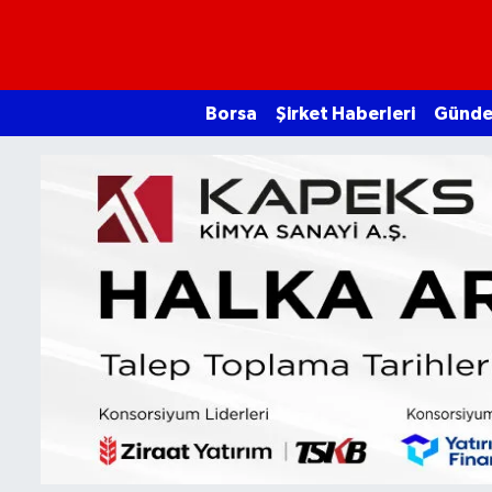
Borsa
Borsa
Şirket Haberleri
Günd
Ekonomi
Emtia
Galeri
Gündem
Bitcoin
Şirket Haberleri
Borsa Gundem