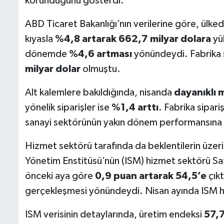
korunduğunu gösterdi.
ABD Ticaret Bakanlığı’nın verilerine göre, ülkede
kıyasla
%4,8 artarak 662,7 milyar dolara
yük
dönemde
%4,6 artması
yönündeydi. Fabrika s
milyar dolar
olmuştu.
Alt kalemlere bakıldığında, nisanda
dayanıklı m
yönelik siparişler ise
%1,4 arttı
. Fabrika sipar
sanayi sektörünün yakın dönem performansına il
Hizmet sektörü tarafında da beklentilerin üzer
Yönetim Enstitüsü’nün (ISM) hizmet sektörü Sat
önceki aya göre
0,9 puan artarak 54,5’e
çıkt
gerçekleşmesi yönündeydi. Nisan ayında ISM 
ISM verisinin detaylarında, üretim endeksi
57,