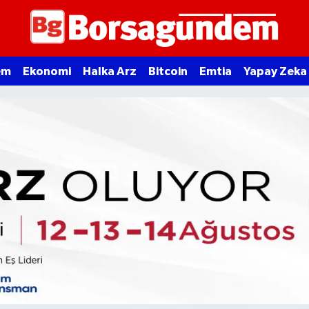
em
Ekonomi
Halka Arz
Bitcoin
Emtia
Yapay Zeka