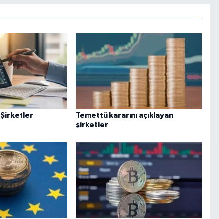
 Şirketler
Temettü kararını açıklayan
şirketler