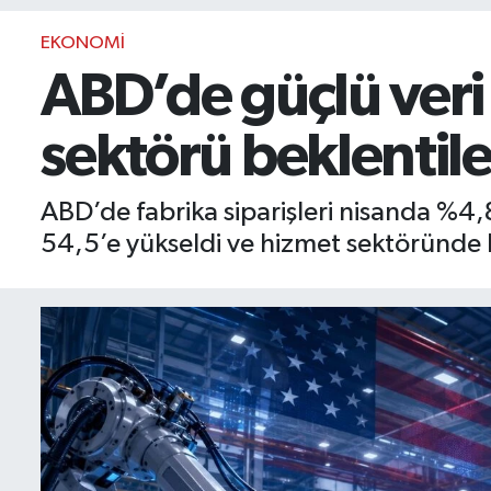
BIST 100 Isı Haritası
EKONOMI
ABD’de güçlü veri 
Coin Isı Haritası
sektörü beklentiler
Ekonomik Takvim
Kiripto Para Piyasası
ABD’de fabrika siparişleri nisanda %4,
54,5’e yükseldi ve hizmet sektöründe 
Gizlilik Sözleşmesi
Hakkımızda
İletişim