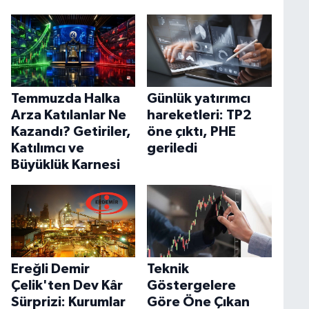
Temmuzda Halka
Günlük yatırımcı
Arza Katılanlar Ne
hareketleri: TP2
Kazandı? Getiriler,
öne çıktı, PHE
Katılımcı ve
geriledi
Büyüklük Karnesi
Ereğli Demir
Teknik
Çelik'ten Dev Kâr
Göstergelere
Sürprizi: Kurumlar
Göre Öne Çıkan