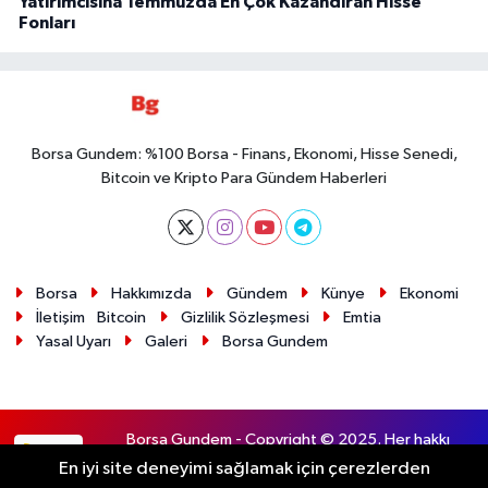
Yatırımcısına Temmuzda En Çok Kazandıran Hisse
Fonları
Borsa Gundem: %100 Borsa - Finans, Ekonomi, Hisse Senedi,
Bitcoin ve Kripto Para Gündem Haberleri
Borsa
Hakkımızda
Gündem
Künye
Ekonomi
İletişim
Bitcoin
Gizlilik Sözleşmesi
Emtia
Yasal Uyarı
Galeri
Borsa Gundem
Borsa Gundem - Copyright © 2025. Her hakkı
RSS
saklıdır.
En iyi site deneyimi sağlamak için çerezlerden