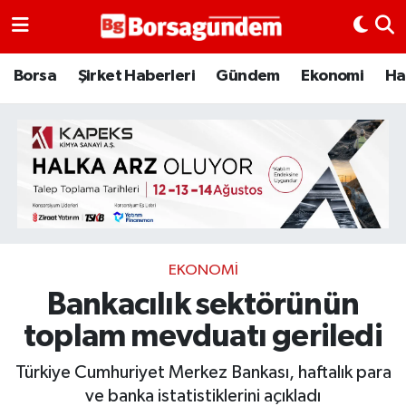
Borsa
Borsa
Şirket Haberleri
Gündem
Ekonomi
Ha
Ekonomi
Emtia
Galeri
Gündem
EKONOMI
Bankacılık sektörünün
Bitcoin
toplam mevduatı geriledi
Şirket Haberleri
Türkiye Cumhuriyet Merkez Bankası, haftalık para
Borsa Gundem
ve banka istatistiklerini açıkladı