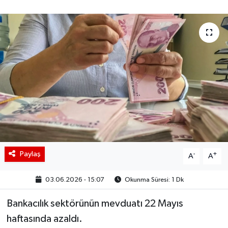
BIST 100 Isı Haritası
Coin Isı Haritası
Ekonomik Takvim
Kiripto Para Piyasası
Gizlilik Sözleşmesi
Hakkımızda
Paylaş
-
+
A
A
İletişim
03.06.2026 - 15:07
Okunma Süresi: 1 Dk
Bankacılık sektörünün mevduatı 22 Mayıs
haftasında azaldı.