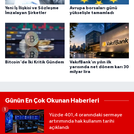
Yeni İş İlişkisi ve Sözleşme
Avrupa borsaları günü
İmzalayan Şirketler
yükselişle tamamladı
Bitcoin'de İki Kritik Gündem
VakıfBank'ın yılın ilk
yarısında net dönem karı 30
milyar lira
Günün En Çok Okunan Haberleri
1
Yüzde 401,4 oranındaki sermaye
artırımında hak kullanım tarihi
açıklandı