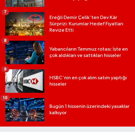
7
Ereğli Demir Çelik'ten Dev Kâr
Sürprizi: Kurumlar Hedef Fiyatları
Revize Etti
8
Yabancıların Temmuz rotası: İşte en
çok aldıkları ve sattıkları hisseler
9
HSBC'nin en çok alım satım yaptığı
hisseler
10
Bugün 1 hissenin üzerindeki yasaklar
kalkıyor