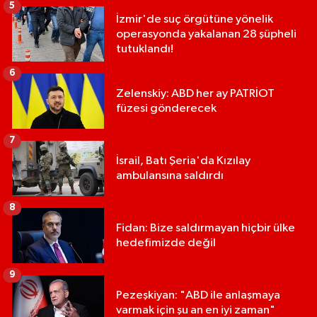
5
İzmir'de suç örgütüne yönelik
operasyonda yakalanan 28 şüpheli
tutuklandı!
6
Zelenskiy: ABD her ay PATRİOT
füzesi gönderecek
7
İsrail, Batı Şeria'da Kızılay
ambulansına saldırdı
8
Fidan: Bize saldırmayan hiçbir ülke
hedefimizde değil
9
Pezeşkiyan: "ABD ile anlaşmaya
varmak için şu an en iyi zaman"