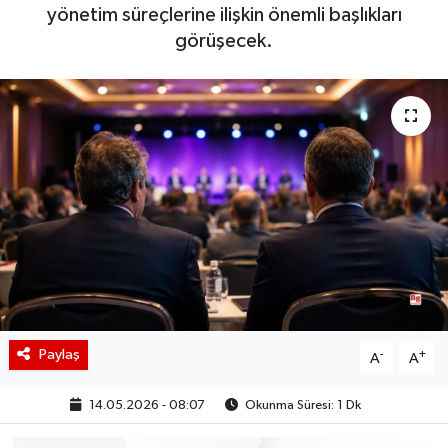
yönetim süreçlerine ilişkin önemli başlıkları
BIST 100 Isı Haritası
görüşecek.
Coin Isı Haritası
Ekonomik Takvim
Kiripto Para Piyasası
Gizlilik Sözleşmesi
Hakkımızda
İletişim
Paylaş
-
+
A
A
14.05.2026 - 08:07
Okunma Süresi: 1 Dk