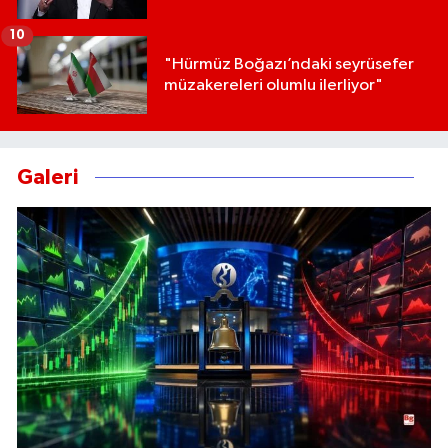
10
"Hürmüz Boğazı’ndaki seyrüsefer
müzakereleri olumlu ilerliyor"
Galeri