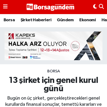
Borsa
Borsa
Şirket Haberleri
Gündem
Ekonomi
Ha
Ekonomi
Emtia
Galeri
Gündem
BORSA
13 şirket için genel kurul
Bitcoin
günü
Şirket Haberleri
Bugün on üç şirket, gerçekleştirecekleri genel
Borsa Gundem
kurullarda finansal sonuçlar, temettü kararları ve