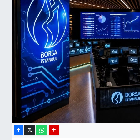
BIST 100 Isı Haritası
Coin Isı Haritası
Ekonomik Takvim
Kiripto Para Piyasası
Gizlilik Sözleşmesi
Hakkımızda
İletişim