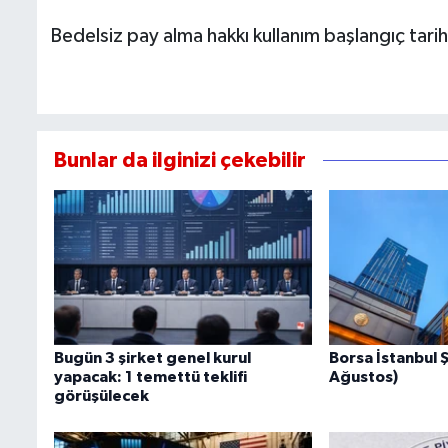
Bedelsiz pay alma hakkı kullanım başlangıç tari
Bunlar da ilginizi çekebilir
Bugün 3 şirket genel kurul
Borsa İstanbul Ş
yapacak: 1 temettü teklifi
Ağustos)
görüşülecek