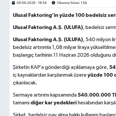
09.06.2026 - 18:54
Okunma Süresi: 1 Dk
Ulusal Faktoring’in yüzde 100 bedelsiz ser
Ulusal Faktoring A.Ş. (ULUFA)
, bedelsiz serm
Ulusal Faktoring A.Ş. (ULUFA)
, 540 milyon li
bedelsiz artırımla 1,08 milyar liraya yükseltil
başlangıç tarihinin 11 Haziran 2026 olduğunu 
Şirketin KAP’a gönderdiği açıklamaya göre,
54
iç kaynaklardan karşılanmak üzere
yüzde 100 o
çıkarılacak.
Sermaye artırımı kapsamında
540.000.000 T
tamamı
diğer kar yedekleri
hesabından karşı
Şirket, bedelsiz pay alma hakkı kullanım başlang