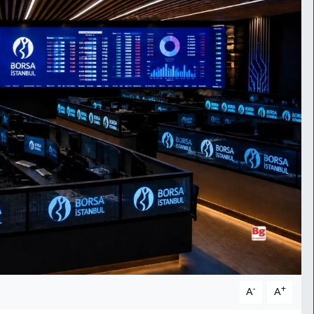
-
+
A
A