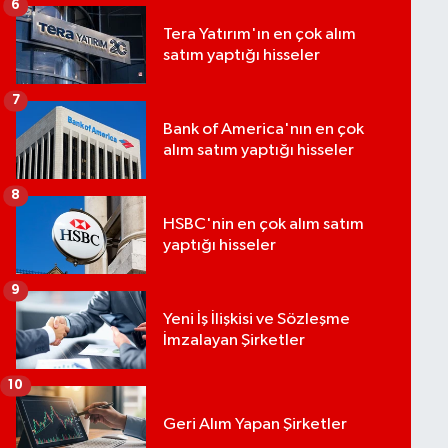
6
Tera Yatırım'ın en çok alım
satım yaptığı hisseler
7
Bank of America'nın en çok
alım satım yaptığı hisseler
8
HSBC'nin en çok alım satım
yaptığı hisseler
9
Yeni İş İlişkisi ve Sözleşme
İmzalayan Şirketler
10
Geri Alım Yapan Şirketler