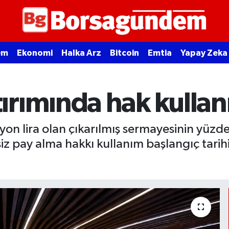
em
Ekonomi
Halka Arz
Bitcoin
Emtia
Yapay Zeka
rımında hak kullanı
yon lira olan çıkarılmış sermayesinin yüzde
siz pay alma hakkı kullanım başlangıç tari