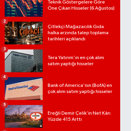
Teknik Göstergelere Göre
Öne Çıkan Hisseler (6 Ağustos)
2
Çitlekçi Mağazacılık Gıda
halka arzında talep toplama
tarihleri açıklandı
3
Tera Yatırım'ın en çok alım
satım yaptığı hisseler
4
Bank of America'nın (BofA) en
çok alım satım yaptığı hisseler
5
Ereğli Demir Çelik’in Net Kârı
Yüzde 415 Arttı