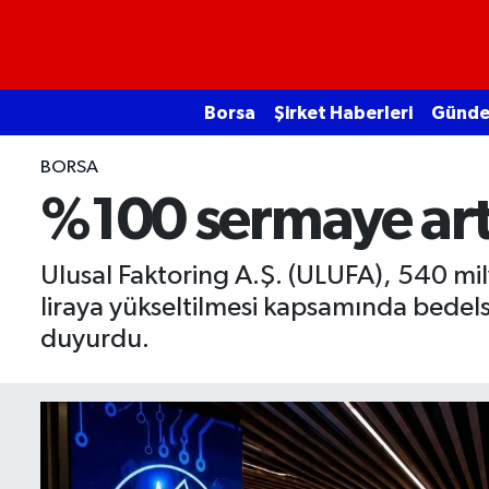
Borsa
Borsa
Şirket Haberleri
Günd
Ekonomi
BORSA
Emtia
%100 sermaye artı
Galeri
Ulusal Faktoring A.Ş. (ULUFA), 540 mil
liraya yükseltilmesi kapsamında bedel
Gündem
duyurdu.
Bitcoin
Şirket Haberleri
Borsa Gundem