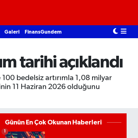
Galeri
FinansGundem
m tarihi açıklandı
 100 bedelsiz artırımla 1,08 milyar
hinin 11 Haziran 2026 olduğunu
Günün En Çok Okunan Haberleri
1