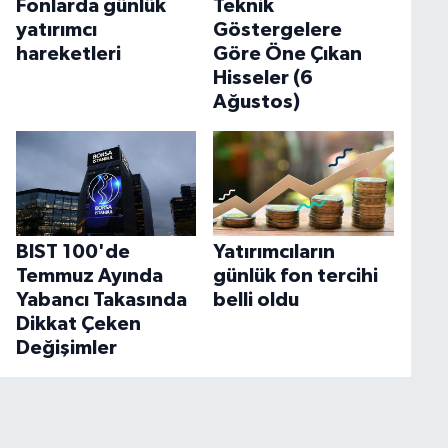
Fonlarda günlük
Teknik
yatırımcı
Göstergelere
hareketleri
Göre Öne Çıkan
Hisseler (6
Ağustos)
BIST 100'de
Yatırımcıların
Temmuz Ayında
günlük fon tercihi
Yabancı Takasında
belli oldu
Dikkat Çeken
Değişimler