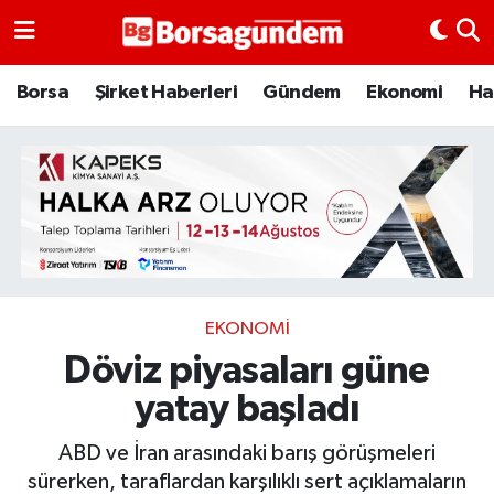
Borsa
Borsa
Şirket Haberleri
Gündem
Ekonomi
Ha
Ekonomi
Emtia
Galeri
Gündem
EKONOMI
Döviz piyasaları güne
Bitcoin
yatay başladı
Şirket Haberleri
ABD ve İran arasındaki barış görüşmeleri
Borsa Gundem
sürerken, taraflardan karşılıklı sert açıklamaların