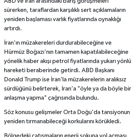
ABD ve İran arasındaki barış görüşmeleri
sürerken, taraflardan karşılıklı sert açıklamaların
yeniden başlaması varlık fiyatlarında oynaklığı
artırdı.
İran'ın müzakereleri durdurabileceğine ve
Hürmüz Boğazı'nın tamamen kapatılabileceğine
yönelik haber akışı petrol fiyatlarında yukarı yönlü
hareketi beraberinde getirdi. ABD Başkanı
Donald Trump ise İran'la müzakerelerin aralıksız
sürdüğünü belirterek, İran'a "öyle ya da böyle bir
anlaşma yapma" çağrısında bulundu.
Söz konusu gelişmeler Orta Doğu'da tansiyonun
yeniden tırmanabileceği korkularını körükledi.
Bölgedeki çatışmaların enerji şokuna yol açması