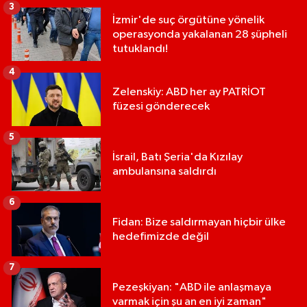
3
İzmir'de suç örgütüne yönelik
operasyonda yakalanan 28 şüpheli
tutuklandı!
4
Zelenskiy: ABD her ay PATRİOT
füzesi gönderecek
5
İsrail, Batı Şeria'da Kızılay
ambulansına saldırdı
6
Fidan: Bize saldırmayan hiçbir ülke
hedefimizde değil
7
Pezeşkiyan: "ABD ile anlaşmaya
varmak için şu an en iyi zaman"