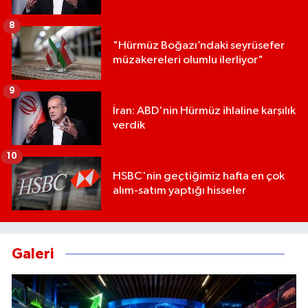
8
"Hürmüz Boğazı’ndaki seyrüsefer
müzakereleri olumlu ilerliyor"
9
İran: ABD'nin Hürmüz ihlaline karşılık
verdik
10
HSBC'nin geçtiğimiz hafta en çok
alım-satım yaptığı hisseler
Galeri