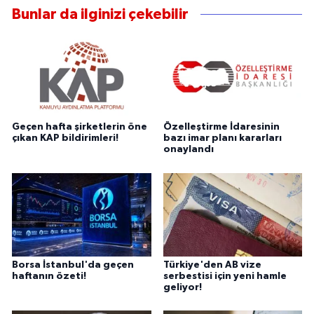
Bunlar da ilginizi çekebilir
Geçen hafta şirketlerin öne
Özelleştirme İdaresinin
çıkan KAP bildirimleri!
bazı imar planı kararları
onaylandı
Borsa İstanbul'da geçen
Türkiye'den AB vize
haftanın özeti!
serbestisi için yeni hamle
geliyor!