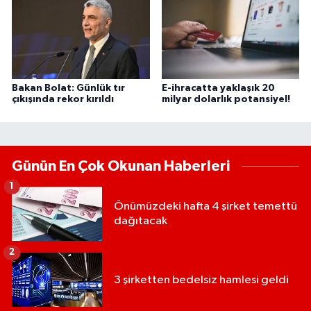
Bakan Bolat: Günlük tır
E-ihracatta yaklaşık 20
çıkışında rekor kırıldı
milyar dolarlık potansiyel!
Günün En Çok Okunan Haberleri
1
Önümüzdeki hafta 4 şirket temettü
dağıtacak
2
3 şirketten bedelsiz hamlesi geldi