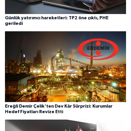
Günlük yatırımcı hareketleri: TP2 öne çıktı, PHE
geriledi
Ereğli Demir Çelik'ten Dev Kâr Sürprizi: Kurumlar
Hedef Fiyatları Revize Etti