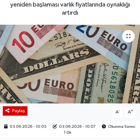
yeniden başlaması varlık fiyatlarında oynaklığı
BIST 100 Isı Haritası
artırdı
Coin Isı Haritası
Ekonomik Takvim
Kiripto Para Piyasası
Gizlilik Sözleşmesi
Hakkımızda
İletişim
Paylaş
-
+
A
A
03.06.2026 - 10:05
03.06.2026 - 10:07
Okunma Süresi:
1 Dk