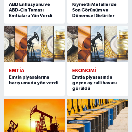
ABD Enflasyonu ve
Kıymetli Metallerde
ABD-Çin Teması
Son Görünüm ve
Emtialara Yön Verdi
Dönemsel Getiriler
EMTIA
EKONOMI
Emtia piyasalarına
Emtia piyasasında
barış umudu yön verdi
geçen ay ralli havası
görüldü