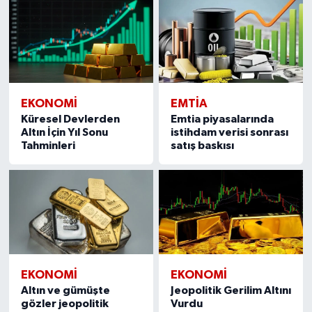
EKONOMI
EMTIA
Küresel Devlerden
Emtia piyasalarında
Altın İçin Yıl Sonu
istihdam verisi sonrası
Tahminleri
satış baskısı
EKONOMI
EKONOMI
Altın ve gümüşte
Jeopolitik Gerilim Altını
gözler jeopolitik
Vurdu