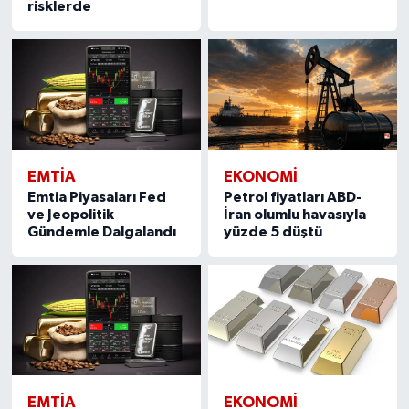
risklerde
EMTIA
EKONOMI
Emtia Piyasaları Fed
Petrol fiyatları ABD-
ve Jeopolitik
İran olumlu havasıyla
Gündemle Dalgalandı
yüzde 5 düştü
EMTIA
EKONOMI