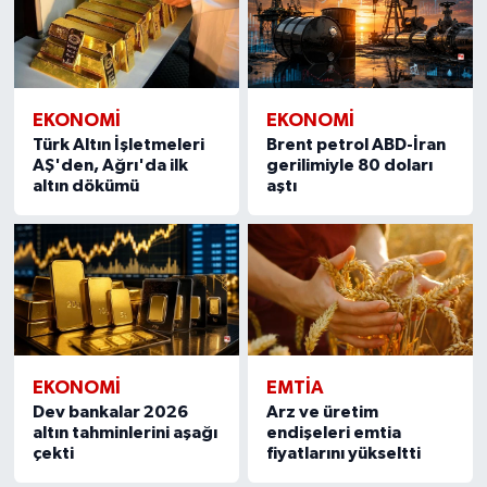
EKONOMI
EKONOMI
Türk Altın İşletmeleri
Brent petrol ABD-İran
AŞ'den, Ağrı'da ilk
gerilimiyle 80 doları
altın dökümü
aştı
EKONOMI
EMTIA
Dev bankalar 2026
Arz ve üretim
altın tahminlerini aşağı
endişeleri emtia
çekti
fiyatlarını yükseltti