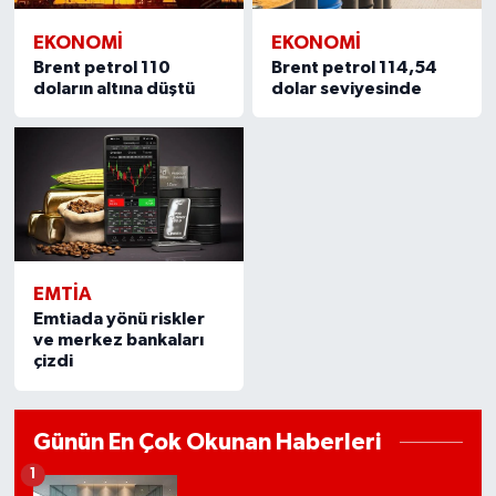
EKONOMI
EKONOMI
Brent petrol 110
Brent petrol 114,54
doların altına düştü
dolar seviyesinde
EMTIA
Emtiada yönü riskler
ve merkez bankaları
çizdi
Günün En Çok Okunan Haberleri
1