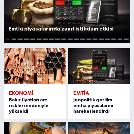
BIST 100 Isı Haritası
Coin Isı Haritası
Emtia piyasalarında zayıf istihdam etkisi
Ekonomik Takvim
1
2
3
4
5
6
7
8
9
10
11
12
13
14
15
16
17
18
19
20
Kiripto Para Piyasası
Gizlilik Sözleşmesi
Hakkımızda
EKONOMI
EMTIA
Bakır fiyatları arz
Jeopolitik gerilim
İletişim
riskleri nedeniyle
emtia piyasalarını
yükseldi
hareketlendirdi