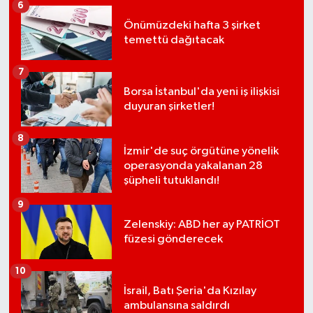
6
Önümüzdeki hafta 3 şirket
temettü dağıtacak
7
Borsa İstanbul'da yeni iş ilişkisi
duyuran şirketler!
8
İzmir'de suç örgütüne yönelik
operasyonda yakalanan 28
şüpheli tutuklandı!
9
Zelenskiy: ABD her ay PATRİOT
füzesi gönderecek
10
İsrail, Batı Şeria'da Kızılay
ambulansına saldırdı