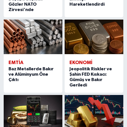
Gözler NATO
Hareketlendirdi
Zirvesi'nde
EMTIA
EKONOMI
Baz Metallerde Bakır
Jeopolitik Riskler ve
ve Alüminyum Öne
Şahin FED Kıskacı:
Çıktı
Gümüş ve Bakır
Geriledi