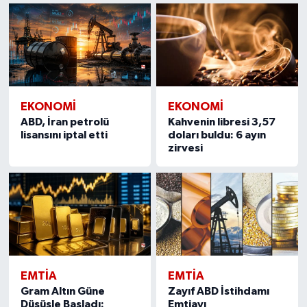
EKONOMI
EKONOMI
ABD, İran petrolü
Kahvenin libresi 3,57
lisansını iptal etti
doları buldu: 6 ayın
zirvesi
EMTIA
EMTIA
Gram Altın Güne
Zayıf ABD İstihdamı
Düşüşle Başladı:
Emtiayı