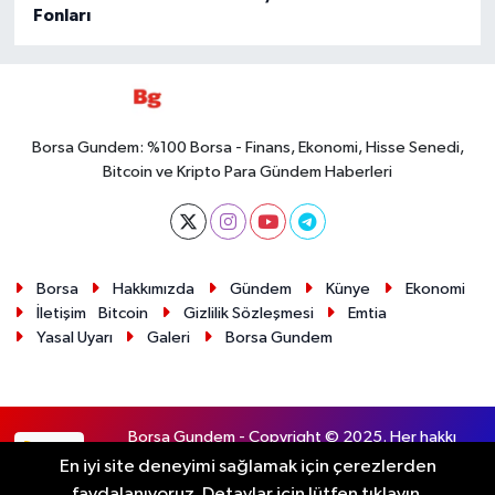
Fonları
Borsa Gundem: %100 Borsa - Finans, Ekonomi, Hisse Senedi,
Bitcoin ve Kripto Para Gündem Haberleri
Borsa
Hakkımızda
Gündem
Künye
Ekonomi
İletişim
Bitcoin
Gizlilik Sözleşmesi
Emtia
Yasal Uyarı
Galeri
Borsa Gundem
Borsa Gundem - Copyright © 2025. Her hakkı
RSS
saklıdır.
En iyi site deneyimi sağlamak için çerezlerden
faydalanıyoruz. Detaylar için lütfen tıklayın.