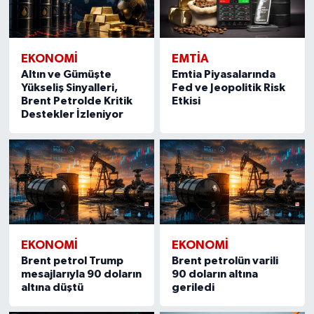
EKONOMI
EMTIA
Altın ve Gümüşte
Emtia Piyasalarında
Yükseliş Sinyalleri,
Fed ve Jeopolitik Risk
Brent Petrolde Kritik
Etkisi
Destekler İzleniyor
EKONOMI
EKONOMI
Brent petrol Trump
Brent petrolün varili
mesajlarıyla 90 doların
90 doların altına
altına düştü
geriledi