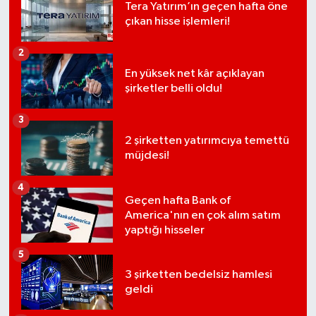
Tera Yatırım’ın geçen hafta öne
çıkan hisse işlemleri!
2
En yüksek net kâr açıklayan
şirketler belli oldu!
3
2 şirketten yatırımcıya temettü
müjdesi!
4
Geçen hafta Bank of
America'nın en çok alım satım
yaptığı hisseler
5
3 şirketten bedelsiz hamlesi
geldi