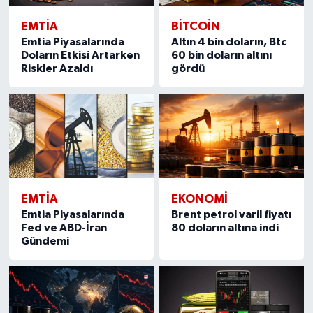
EMTIA
BITCOIN
Emtia Piyasalarında
Altın 4 bin doların, Btc
Doların Etkisi Artarken
60 bin doların altını
Riskler Azaldı
gördü
EMTIA
EKONOMI
Emtia Piyasalarında
Brent petrol varil fiyatı
Fed ve ABD-İran
80 doların altına indi
Gündemi