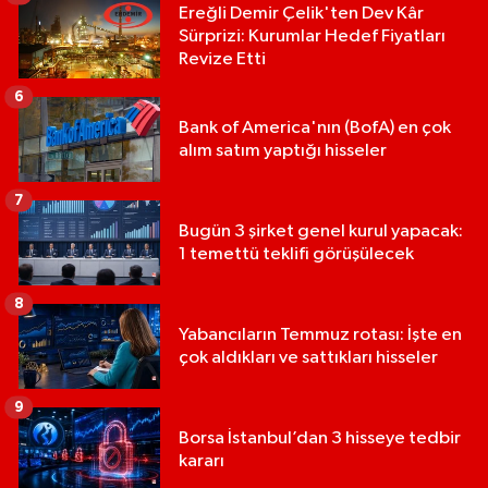
Ereğli Demir Çelik'ten Dev Kâr
Sürprizi: Kurumlar Hedef Fiyatları
Revize Etti
6
Bank of America'nın (BofA) en çok
alım satım yaptığı hisseler
7
Bugün 3 şirket genel kurul yapacak:
1 temettü teklifi görüşülecek
8
Yabancıların Temmuz rotası: İşte en
çok aldıkları ve sattıkları hisseler
9
Borsa İstanbul’dan 3 hisseye tedbir
kararı