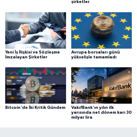
şirketler
Yeni İş İlişkisi ve Sözleşme
Avrupa borsaları günü
İmzalayan Şirketler
yükselişle tamamladı
Bitcoin'de İki Kritik Gündem
VakıfBank'ın yılın ilk
yarısında net dönem karı 30
milyar lira