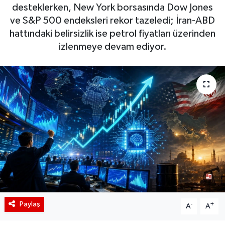
desteklerken, New York borsasında Dow Jones
BIST 100 Isı Haritası
ve S&P 500 endeksleri rekor tazeledi; İran-ABD
hattındaki belirsizlik ise petrol fiyatları üzerinden
Coin Isı Haritası
izlenmeye devam ediyor.
Ekonomik Takvim
Kiripto Para Piyasası
Gizlilik Sözleşmesi
Hakkımızda
İletişim
Paylaş
-
+
A
A