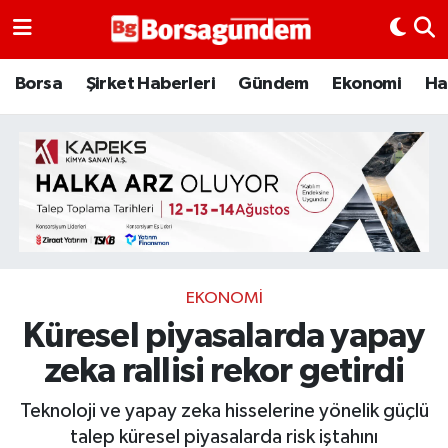
Borsa
Borsa
Şirket Haberleri
Gündem
Ekonomi
Ha
Ekonomi
Emtia
Galeri
Gündem
EKONOMI
Küresel piyasalarda yapay
Bitcoin
zeka rallisi rekor getirdi
Şirket Haberleri
Teknoloji ve yapay zeka hisselerine yönelik güçlü
Borsa Gundem
talep küresel piyasalarda risk iştahını