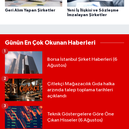
Geri Alım Yapan Şirketler
Yeni İş İlişkisi ve Sözleşme
İmzalayan Şirketler
Günün En Çok Okunan Haberleri
1
Borsa İstanbul Şirket Haberleri (6
Ağustos)
2
Çitlekçi Mağazacılık Gıda halka
arzında talep toplama tarihleri
açıklandı
3
Teknik Göstergelere Göre Öne
Çıkan Hisseler (6 Ağustos)