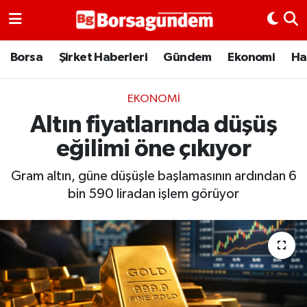
Borsa
Borsa
Şirket Haberleri
Gündem
Ekonomi
Ha
Ekonomi
EKONOMI
Altın fiyatlarında düşüş
Emtia
eğilimi öne çıkıyor
Galeri
Gram altın, güne düşüşle başlamasının ardından 6
Gündem
bin 590 liradan işlem görüyor
Bitcoin
Şirket Haberleri
Borsa Gundem