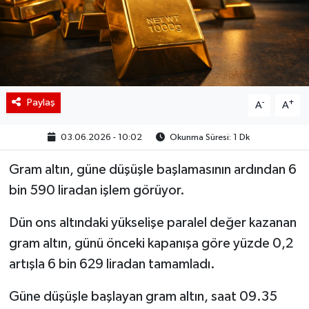
BIST 100 Isı Haritası
Coin Isı Haritası
Ekonomik Takvim
Paylaş
-
+
A
A
Kiripto Para Piyasası
03.06.2026 - 10:02
Okunma Süresi: 1 Dk
Gizlilik Sözleşmesi
Gram altın, güne düşüşle başlamasının ardından 6
bin 590 liradan işlem görüyor.
Hakkımızda
Dün ons altındaki yükselişe paralel değer kazanan
İletişim
gram altın, günü önceki kapanışa göre yüzde 0,2
artışla 6 bin 629 liradan tamamladı.
Güne düşüşle başlayan gram altın, saat 09.35