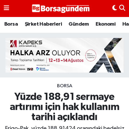
Borsa
Borsa
Şirket Haberleri
Gündem
Ekonomi
Ha
Ekonomi
Emtia
Galeri
Gündem
BORSA
Yüzde 188,91 sermaye
Bitcoin
artırımı için hak kullanım
Şirket Haberleri
tarihi açıklandı
Borsa Gundem
Frigo-Pak, yüzde 188,91424 oranındaki bedelsiz