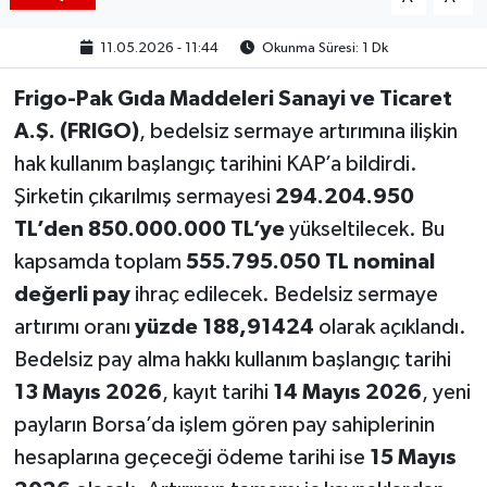
11.05.2026 - 11:44
Okunma Süresi: 1 Dk
Frigo-Pak Gıda Maddeleri Sanayi ve Ticaret
A.Ş. (FRIGO)
, bedelsiz sermaye artırımına ilişkin
hak kullanım başlangıç tarihini KAP’a bildirdi.
Şirketin çıkarılmış sermayesi
294.204.950
TL’den 850.000.000 TL’ye
yükseltilecek. Bu
kapsamda toplam
555.795.050 TL nominal
değerli pay
ihraç edilecek. Bedelsiz sermaye
artırımı oranı
yüzde 188,91424
olarak açıklandı.
Bedelsiz pay alma hakkı kullanım başlangıç tarihi
13 Mayıs 2026
, kayıt tarihi
14 Mayıs 2026
, yeni
payların Borsa’da işlem gören pay sahiplerinin
hesaplarına geçeceği ödeme tarihi ise
15 Mayıs