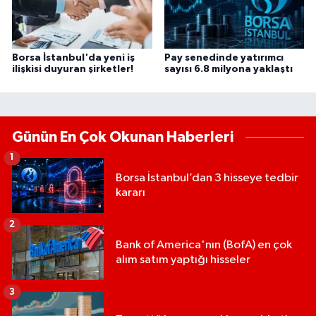
Borsa İstanbul'da yeni iş
Pay senedinde yatırımcı
ilişkisi duyuran şirketler!
sayısı 6.8 milyona yaklaştı
Günün En Çok Okunan Haberleri
1
Borsa İstanbul’dan 3 hisseye tedbir
kararı
2
Bank of America'nın (BofA) en çok
alım satım yaptığı hisseler
3