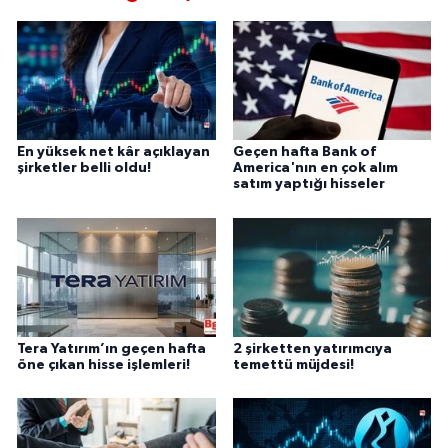
En yüksek net kâr açıklayan
Geçen hafta Bank of
şirketler belli oldu!
America'nın en çok alım
satım yaptığı hisseler
Tera Yatırım’ın geçen hafta
2 şirketten yatırımcıya
öne çıkan hisse işlemleri!
temettü müjdesi!