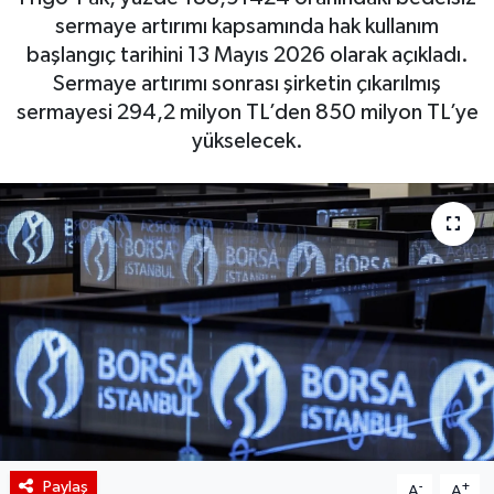
sermaye artırımı kapsamında hak kullanım
BIST 100 Isı Haritası
başlangıç tarihini 13 Mayıs 2026 olarak açıkladı.
Sermaye artırımı sonrası şirketin çıkarılmış
Coin Isı Haritası
sermayesi 294,2 milyon TL’den 850 milyon TL’ye
yükselecek.
Ekonomik Takvim
Kiripto Para Piyasası
Gizlilik Sözleşmesi
Hakkımızda
İletişim
Paylaş
-
+
A
A