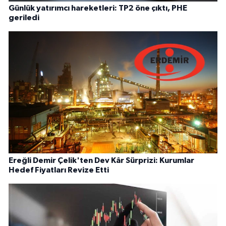
Günlük yatırımcı hareketleri: TP2 öne çıktı, PHE
geriledi
Ereğli Demir Çelik'ten Dev Kâr Sürprizi: Kurumlar
Hedef Fiyatları Revize Etti