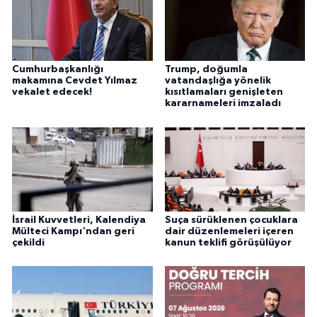
Cumhurbaşkanlığı
Trump, doğumla
makamına Cevdet Yılmaz
vatandaşlığa yönelik
vekalet edecek!
kısıtlamaları genişleten
kararnameleri imzaladı
İsrail Kuvvetleri, Kalendiya
Suça sürüklenen çocuklara
Mülteci Kampı'ndan geri
dair düzenlemeleri içeren
çekildi
kanun teklifi görüşülüyor