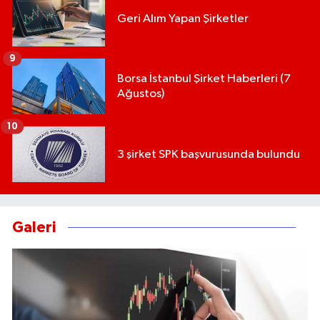
Geri Alım Yapan Şirketler
9
Borsa İstanbul Şirket Haberleri (7
Ağustos)
10
3 şirket SPK başvurusunda bulundu
Galeri