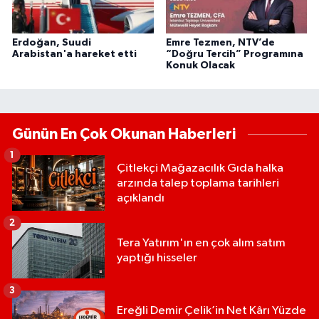
Erdoğan, Suudi
Emre Tezmen, NTV’de
Arabistan'a hareket etti
“Doğru Tercih” Programına
Konuk Olacak
Günün En Çok Okunan Haberleri
1
Çitlekçi Mağazacılık Gıda halka
arzında talep toplama tarihleri
açıklandı
2
Tera Yatırım'ın en çok alım satım
yaptığı hisseler
3
Ereğli Demir Çelik’in Net Kârı Yüzde