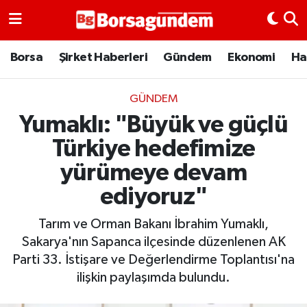
Borsa
Borsa
Şirket Haberleri
Gündem
Ekonomi
Ha
Ekonomi
GÜNDEM
Yumaklı: "Büyük ve güçlü
Emtia
Türkiye hedefimize
Galeri
yürümeye devam
ediyoruz"
Gündem
Tarım ve Orman Bakanı İbrahim Yumaklı,
Bitcoin
Sakarya'nın Sapanca ilçesinde düzenlenen AK
Parti 33. İstişare ve Değerlendirme Toplantısı'na
Şirket Haberleri
ilişkin paylaşımda bulundu.
Borsa Gundem