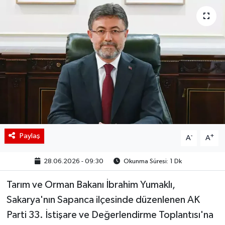
BIST 100 Isı Haritası
Coin Isı Haritası
Ekonomik Takvim
Kiripto Para Piyasası
Gizlilik Sözleşmesi
Paylaş
-
+
A
A
Hakkımızda
28.06.2026 - 09:30
Okunma Süresi: 1 Dk
İletişim
Tarım ve Orman Bakanı İbrahim Yumaklı,
Sakarya'nın Sapanca ilçesinde düzenlenen AK
Parti 33. İstişare ve Değerlendirme Toplantısı'na