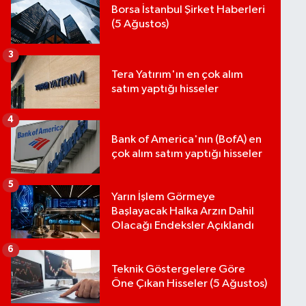
Borsa İstanbul Şirket Haberleri
(5 Ağustos)
3
Tera Yatırım'ın en çok alım
satım yaptığı hisseler
4
Bank of America'nın (BofA) en
çok alım satım yaptığı hisseler
5
Yarın İşlem Görmeye
Başlayacak Halka Arzın Dahil
Olacağı Endeksler Açıklandı
6
Teknik Göstergelere Göre
Öne Çıkan Hisseler (5 Ağustos)