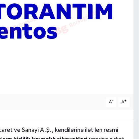
-
+
A
A
caret ve Sanayi A.Ş., kendilerine iletilen resmi