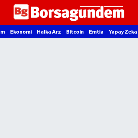
em
Ekonomi
Halka Arz
Bitcoin
Emtia
Yapay Zeka