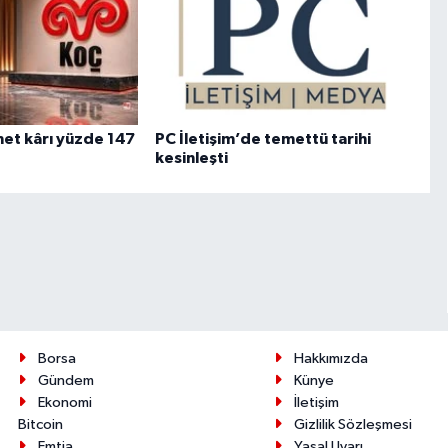
net kârı yüzde 147
PC İletişim’de temettü tarihi
kesinleşti
Borsa
Hakkımızda
Gündem
Künye
Ekonomi
İletişim
Bitcoin
Gizlilik Sözleşmesi
Emtia
Yasal Uyarı