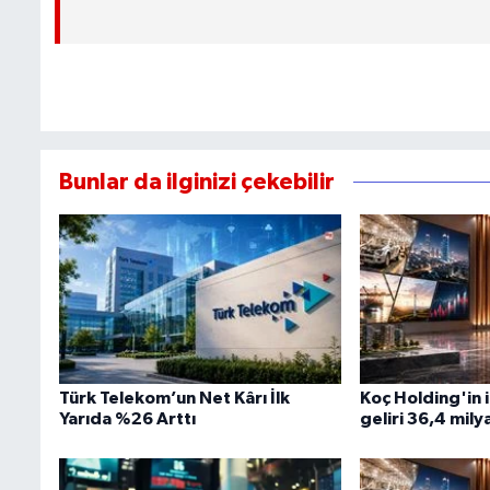
Bunlar da ilginizi çekebilir
Türk Telekom’un Net Kârı İlk
Koç Holding'in i
Yarıda %26 Arttı
geliri 36,4 mily