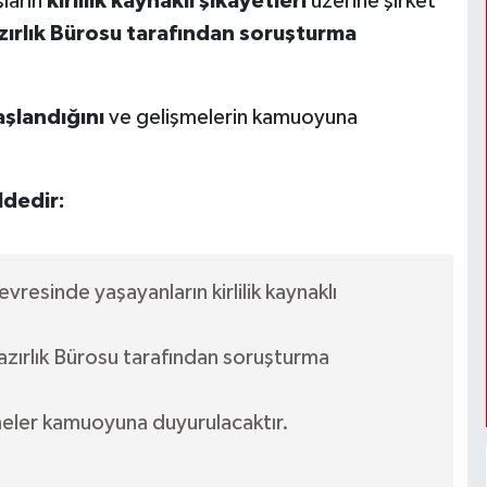
şların
kirlilik kaynaklı şikayetleri
üzerine şirket
zırlık Bürosu tarafından soruşturma
aşlandığını
ve gelişmelerin kamuoyuna
ldedir:
evresinde yaşayanların kirlilik kaynaklı
zırlık Bürosu tarafından soruşturma
meler kamuoyuna duyurulacaktır.