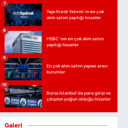
7
Yapı Kredi Yatırım'ın en çok
alım satım yaptığı hisseler
8
HSBC'nin en çok alım satım
yaptığı hisseler
9
En çok alım satım yapan aracı
kurumlar
10
Borsa İstanbul’da para girişi ve
çıkışının yoğun olduğu hisseler
Galeri