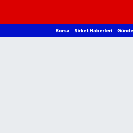
Borsa
Borsa
Şirket Haberleri
Günd
Ekonomi
Emtia
Galeri
Gündem
Bitcoin
Şirket Haberleri
Borsa Gundem