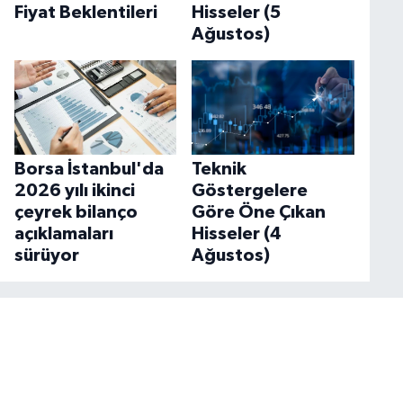
Fiyat Beklentileri
Hisseler (5
Ağustos)
Borsa İstanbul'da
Teknik
2026 yılı ikinci
Göstergelere
çeyrek bilanço
Göre Öne Çıkan
açıklamaları
Hisseler (4
sürüyor
Ağustos)