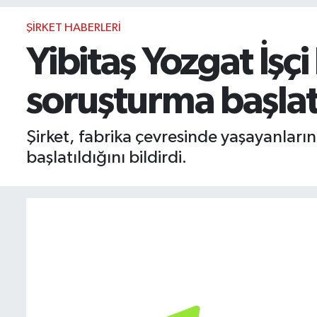
BIST 100 Isı Haritası
ŞIRKET HABERLERI
Yibitaş Yozgat İşçi
Coin Isı Haritası
soruşturma başlat
Ekonomik Takvim
Kiripto Para Piyasası
Şirket, fabrika çevresinde yaşayanların
başlatıldığını bildirdi.
Gizlilik Sözleşmesi
Hakkımızda
İletişim