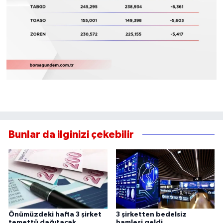
Bunlar da ilginizi çekebilir
Önümüzdeki hafta 3 şirket
3 şirketten bedelsiz
temettü dağıtacak
hamlesi geldi