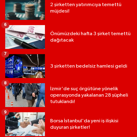
2 şirketten yatırımcıya temettü
müjdesi!
6
Önümüzdeki hafta 3 şirket temettü
dağıtacak
7
3 şirketten bedelsiz hamlesi geldi
8
İzmir'de suç örgütüne yönelik
operasyonda yakalanan 28 şüpheli
tutuklandı!
9
Borsa İstanbul'da yeni iş ilişkisi
duyuran şirketler!