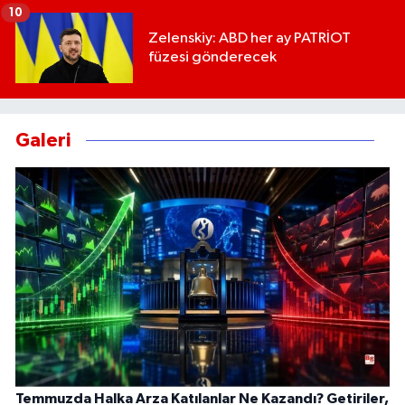
10
Zelenskiy: ABD her ay PATRİOT
füzesi gönderecek
Galeri
Temmuzda Halka Arza Katılanlar Ne Kazandı? Getiriler,