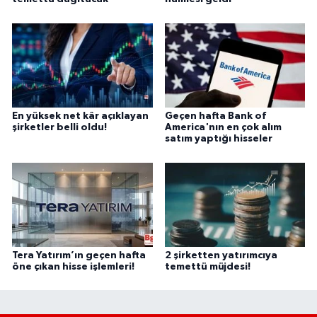
En yüksek net kâr açıklayan
Geçen hafta Bank of
şirketler belli oldu!
America'nın en çok alım
satım yaptığı hisseler
Tera Yatırım’ın geçen hafta
2 şirketten yatırımcıya
öne çıkan hisse işlemleri!
temettü müjdesi!