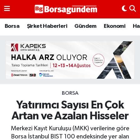
Borsa
Borsa
Şirket Haberleri
Gündem
Ekonomi
Ha
Ekonomi
Emtia
Galeri
Gündem
BORSA
Yatırımcı Sayısı En Çok
Bitcoin
Artan ve Azalan Hisseler
Şirket Haberleri
Merkezi Kayıt Kuruluşu (MKK) verilerine göre
Borsa Gundem
Borsa İstanbul BIST 100 endeksinde yer alan