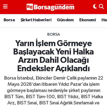
Borsa
Borsa
Şirket Haberleri
Gündem
Ekonomi
Ha
Ekonomi
BORSA
Yarın İşlem Görmeye
Emtia
Başlayacak Yeni Halka
Galeri
Arzın Dahil Olacağı
Endeksler Açıklandı
Gündem
Borsa İstanbul, Ekinciler Demir Çelik paylarının 22
Bitcoin
Mayıs 2026’dan itibaren Yıldız Pazar’da işlem
görmeye başlaması nedeniyle şirket paylarının
Şirket Haberleri
BIST Tüm, BIST Tüm-100, BIST Yıldız, BIST Halka
Arz, BIST Sınai, BIST Sınai Ağırlık Sınırlamalı ve
Borsa Gundem