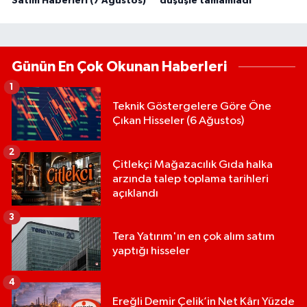
Satım Haberleri (7 Ağustos)
düşüşle tamamladı
Günün En Çok Okunan Haberleri
1
Teknik Göstergelere Göre Öne
Çıkan Hisseler (6 Ağustos)
2
Çitlekçi Mağazacılık Gıda halka
arzında talep toplama tarihleri
açıklandı
3
Tera Yatırım'ın en çok alım satım
yaptığı hisseler
4
Ereğli Demir Çelik’in Net Kârı Yüzde