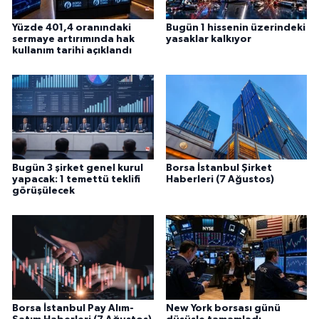
Yüzde 401,4 oranındaki
Bugün 1 hissenin üzerindeki
sermaye artırımında hak
yasaklar kalkıyor
kullanım tarihi açıklandı
Bugün 3 şirket genel kurul
Borsa İstanbul Şirket
yapacak: 1 temettü teklifi
Haberleri (7 Ağustos)
görüşülecek
Borsa İstanbul Pay Alım-
New York borsası günü