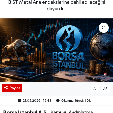
BIST Metal Ana endekslerine dahil edileceğini
duyurdu.
BIST 100 Isı Haritası
Coin Isı Haritası
Ekonomik Takvim
Kiripto Para Piyasası
Gizlilik Sözleşmesi
Hakkımızda
İletişim
Paylaş
-
+
A
A
21.05.2026 - 15:43
Okunma Süresi: 1 Dk
Borsa İstanbul A.Ş.
, Kamuyu Aydınlatma