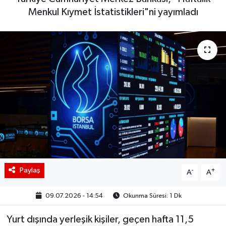
Menkul Kıymet İstatistikleri"ni yayımladı
BIST 100 Isı Haritası
Coin Isı Haritası
Ekonomik Takvim
Kiripto Para Piyasası
Gizlilik Sözleşmesi
Hakkımızda
Paylaş
-
+
İletişim
A
A
09.07.2026 - 14:54
Okunma Süresi: 1 Dk
Yurt dışında yerleşik kişiler, geçen hafta 11,5