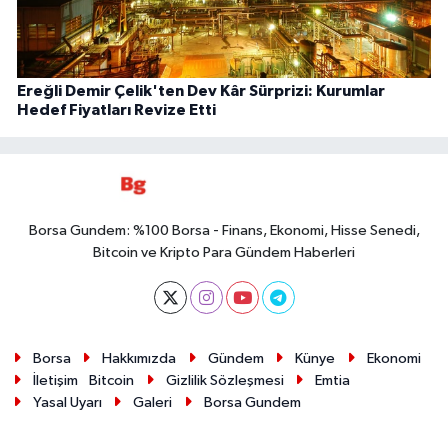
Ereğli Demir Çelik'ten Dev Kâr Sürprizi: Kurumlar
Hedef Fiyatları Revize Etti
Borsa Gundem: %100 Borsa - Finans, Ekonomi, Hisse Senedi,
Bitcoin ve Kripto Para Gündem Haberleri
Borsa
Hakkımızda
Gündem
Künye
Ekonomi
İletişim
Bitcoin
Gizlilik Sözleşmesi
Emtia
Yasal Uyarı
Galeri
Borsa Gundem