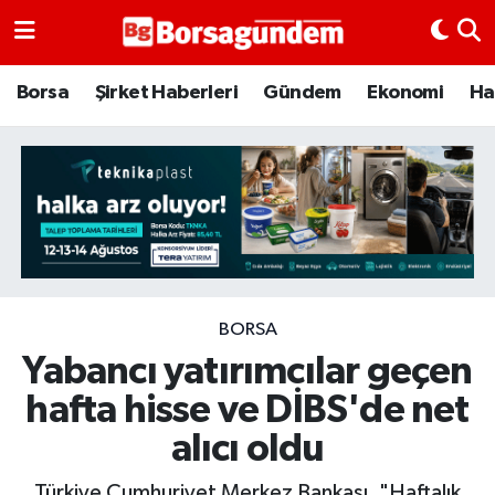
Borsa
Borsa
Şirket Haberleri
Gündem
Ekonomi
Ha
Ekonomi
Emtia
Galeri
Gündem
BORSA
Yabancı yatırımcılar geçen
Bitcoin
hafta hisse ve DİBS'de net
Şirket Haberleri
alıcı oldu
Borsa Gundem
Türkiye Cumhuriyet Merkez Bankası, "Haftalık