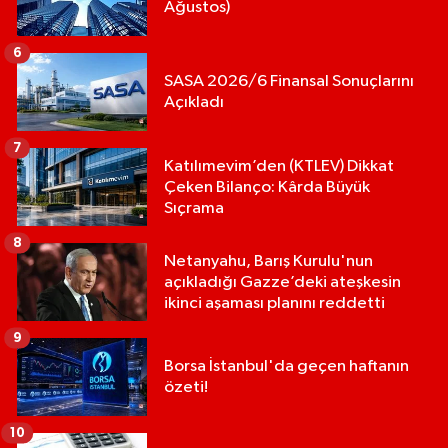
Ağustos)
6
SASA 2026/6 Finansal Sonuçlarını
Açıkladı
7
Katılımevim’den (KTLEV) Dikkat
Çeken Bilanço: Kârda Büyük
Sıçrama
8
Netanyahu, Barış Kurulu'nun
açıkladığı Gazze’deki ateşkesin
ikinci aşaması planını reddetti
9
Borsa İstanbul'da geçen haftanın
özeti!
10