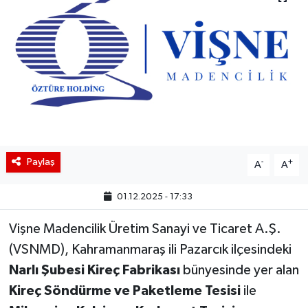
BIST 100 Isı Haritası
Coin Isı Haritası
Ekonomik Takvim
Kiripto Para Piyasası
Paylaş
-
+
Gizlilik Sözleşmesi
A
A
01.12.2025 - 17:33
Hakkımızda
Vişne Madencilik Üretim Sanayi ve Ticaret A.Ş.
İletişim
(VSNMD), Kahramanmaraş ili Pazarcık ilçesindeki
Narlı Şubesi Kireç Fabrikası
bünyesinde yer alan
Kireç Söndürme ve Paketleme Tesisi
ile