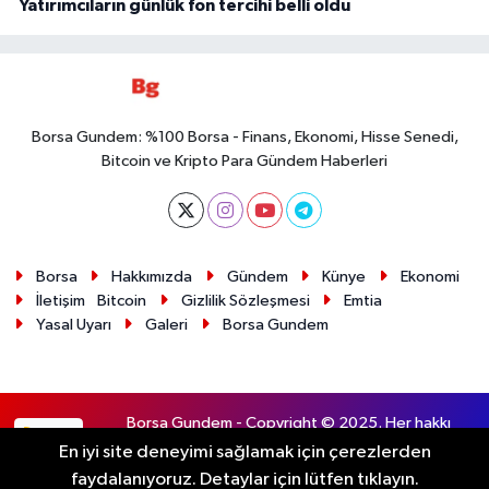
Yatırımcıların günlük fon tercihi belli oldu
Borsa Gundem: %100 Borsa - Finans, Ekonomi, Hisse Senedi,
Bitcoin ve Kripto Para Gündem Haberleri
Borsa
Hakkımızda
Gündem
Künye
Ekonomi
İletişim
Bitcoin
Gizlilik Sözleşmesi
Emtia
Yasal Uyarı
Galeri
Borsa Gundem
Borsa Gundem - Copyright © 2025. Her hakkı
RSS
saklıdır.
En iyi site deneyimi sağlamak için çerezlerden
faydalanıyoruz. Detaylar için lütfen tıklayın.