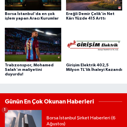
Borsa İstanbul'da en çok
Ereğli Demir Çelik’in Net
işlem yapan Aracı Kurumlar
Kârı Yüzde 415 Arttı
Trabzonspor, Mohamed
Girişim Elektrik 402,5
Salah'ın maliyetini
Milyon TL’lik İhaleyi Kazandı
duyurdu!
Günün En Çok Okunan Haberleri
1
Borsa İstanbul Şirket Haberleri (6
Ağustos)