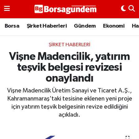
Borsa
Borsa
Şirket Haberleri
Gündem
Ekonomi
Ha
Ekonomi
ŞIRKET HABERLERI
Vişne Madencilik, yatırım
Emtia
teşvik belgesi revizesi
Galeri
onaylandı
Gündem
Vişne Madencilik Üretim Sanayi ve Ticaret A.Ş.,
Kahramanmaraş'taki tesisine eklenen yeni proje
Bitcoin
için yatırım teşvik belgesinin revize edildiğini
açıkladı.
Şirket Haberleri
Borsa Gundem