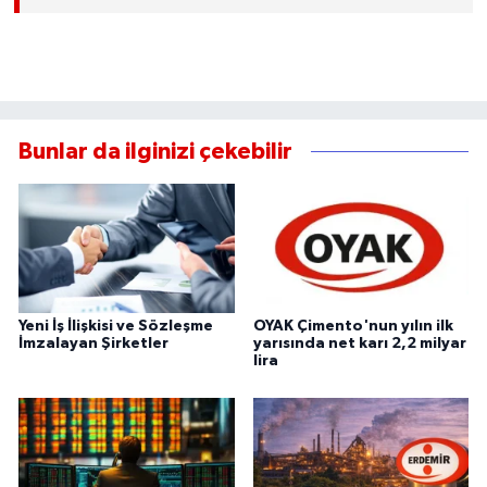
Bunlar da ilginizi çekebilir
Yeni İş İlişkisi ve Sözleşme
OYAK Çimento'nun yılın ilk
İmzalayan Şirketler
yarısında net karı 2,2 milyar
lira