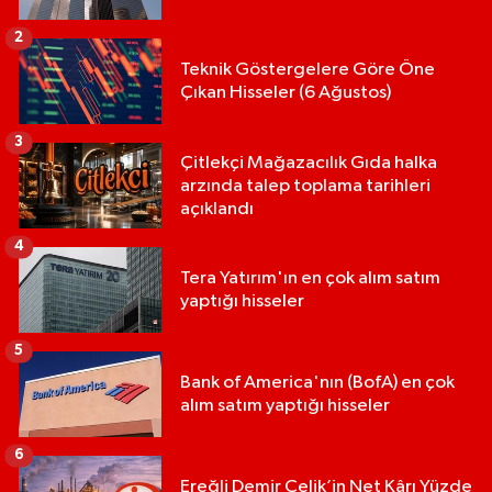
2
Teknik Göstergelere Göre Öne
Çıkan Hisseler (6 Ağustos)
3
Çitlekçi Mağazacılık Gıda halka
arzında talep toplama tarihleri
açıklandı
4
Tera Yatırım'ın en çok alım satım
yaptığı hisseler
5
Bank of America'nın (BofA) en çok
alım satım yaptığı hisseler
6
Ereğli Demir Çelik’in Net Kârı Yüzde