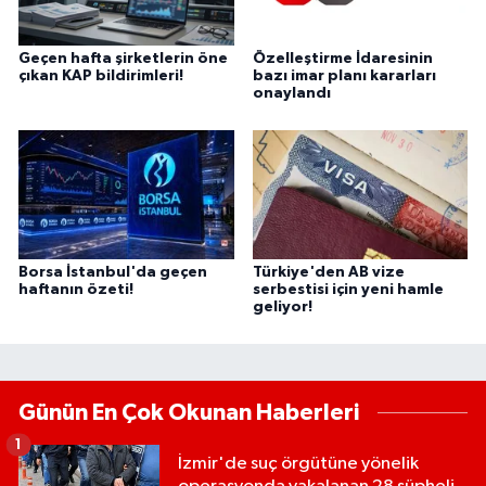
Geçen hafta şirketlerin öne
Özelleştirme İdaresinin
çıkan KAP bildirimleri!
bazı imar planı kararları
onaylandı
Borsa İstanbul'da geçen
Türkiye'den AB vize
haftanın özeti!
serbestisi için yeni hamle
geliyor!
Günün En Çok Okunan Haberleri
1
İzmir'de suç örgütüne yönelik