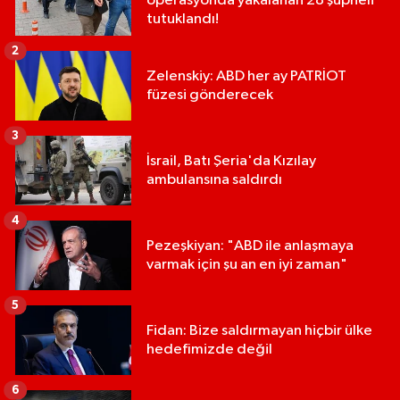
operasyonda yakalanan 28 şüpheli
tutuklandı!
2
Zelenskiy: ABD her ay PATRİOT
füzesi gönderecek
3
İsrail, Batı Şeria'da Kızılay
ambulansına saldırdı
4
Pezeşkiyan: "ABD ile anlaşmaya
varmak için şu an en iyi zaman"
5
Fidan: Bize saldırmayan hiçbir ülke
hedefimizde değil
6