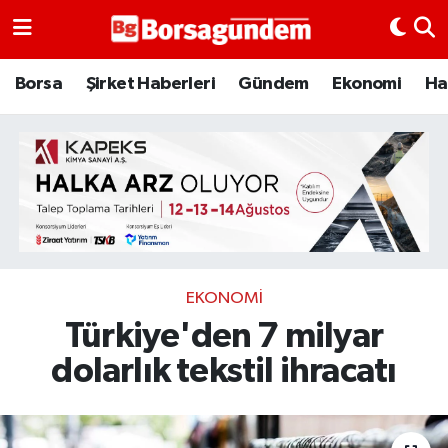
Borsa
Borsa
Şirket Haberleri
Gündem
Ekonomi
Ha
Ekonomi
Emtia
Galeri
Gündem
EKONOMI
Türkiye'den 7 milyar
Bitcoin
dolarlık tekstil ihracatı
Şirket Haberleri
Borsa Gundem