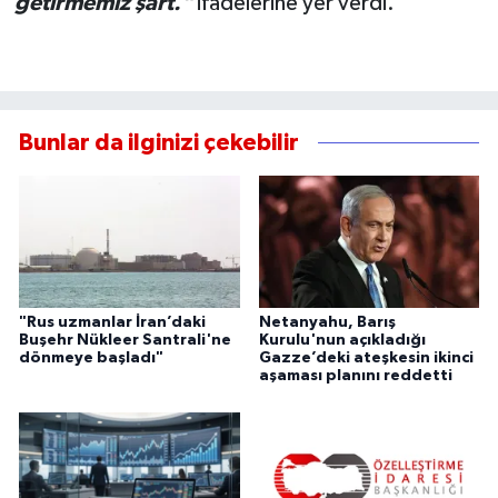
getirmemiz şart."
ifadelerine yer verdi.
Bunlar da ilginizi çekebilir
"Rus uzmanlar İran’daki
Netanyahu, Barış
Buşehr Nükleer Santrali'ne
Kurulu'nun açıkladığı
dönmeye başladı"
Gazze’deki ateşkesin ikinci
aşaması planını reddetti