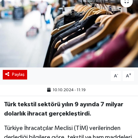
BIST 100 Isı Haritası
Coin Isı Haritası
Ekonomik Takvim
Kiripto Para Piyasası
Gizlilik Sözleşmesi
Paylaş
-
+
A
A
Hakkımızda
10.10.2024 - 11:19
Türk tekstil sektörü yılın 9 ayında 7 milyar
İletişim
dolarlık ihracat gerçekleştirdi.
Türkiye İhracatçılar Meclisi (TİM) verilerinden
derlediği bilgilere göre, tekstil ve ham maddeleri