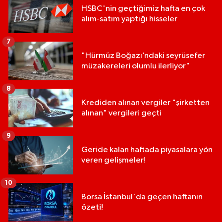
HSBC'nin geçtiğimiz hafta en çok
alım-satım yaptığı hisseler
7
"Hürmüz Boğazı’ndaki seyrüsefer
müzakereleri olumlu ilerliyor"
8
Krediden alınan vergiler "şirketten
alınan" vergileri geçti
9
Geride kalan haftada piyasalara yön
veren gelişmeler!
10
Borsa İstanbul'da geçen haftanın
özeti!