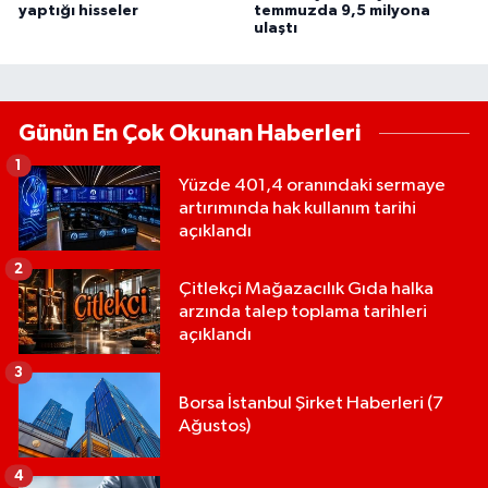
yaptığı hisseler
temmuzda 9,5 milyona
ulaştı
Günün En Çok Okunan Haberleri
1
Yüzde 401,4 oranındaki sermaye
artırımında hak kullanım tarihi
açıklandı
2
Çitlekçi Mağazacılık Gıda halka
arzında talep toplama tarihleri
açıklandı
3
Borsa İstanbul Şirket Haberleri (7
Ağustos)
4