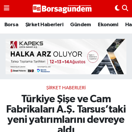
Borsa
Borsa
Şirket Haberleri
Gündem
Ekonomi
Ha
Ekonomi
Emtia
Galeri
Gündem
ŞIRKET HABERLERI
Türkiye Şişe ve Cam
Bitcoin
Fabrikaları A.Ş. Tarsus’taki
Şirket Haberleri
yeni yatırımlarını devreye
Borsa Gundem
aldı