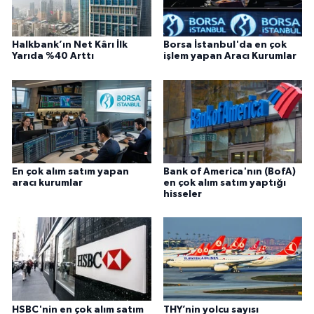
Halkbank’ın Net Kârı İlk
Borsa İstanbul'da en çok
Yarıda %40 Arttı
işlem yapan Aracı Kurumlar
En çok alım satım yapan
Bank of America'nın (BofA)
aracı kurumlar
en çok alım satım yaptığı
hisseler
HSBC'nin en çok alım satım
THY’nin yolcu sayısı