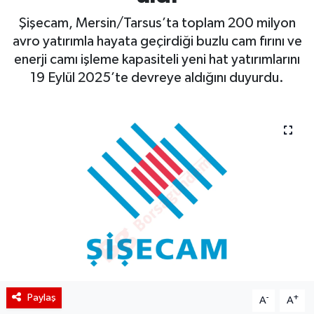
Şişecam, Mersin/Tarsus’ta toplam 200 milyon
BIST 100 Isı Haritası
avro yatırımla hayata geçirdiği buzlu cam fırını ve
enerji camı işleme kapasiteli yeni hat yatırımlarını
Coin Isı Haritası
19 Eylül 2025’te devreye aldığını duyurdu.
Ekonomik Takvim
Kiripto Para Piyasası
Gizlilik Sözleşmesi
Hakkımızda
İletişim
Paylaş
-
+
A
A