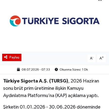
BIST 100 Isı Haritası
Coin Isı Haritası
Ekonomik Takvim
Kiripto Para Piyasası
Paylaş
-
+
Gizlilik Sözleşmesi
A
A
08.07.2026 - 07:33
Okunma Süresi: 1 Dk
Hakkımızda
Türkiye Sigorta A.Ş. (TURSG)
, 2026 Haziran
İletişim
sonu brüt prim üretimine ilişkin Kamuyu
Aydınlatma Platformu’na (KAP) açıklama yaptı.
Şirketin 01.01.2026 - 30.06.2026 döneminde