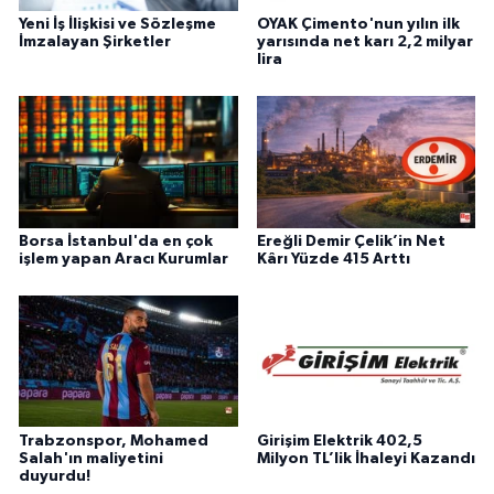
Yeni İş İlişkisi ve Sözleşme
OYAK Çimento'nun yılın ilk
İmzalayan Şirketler
yarısında net karı 2,2 milyar
lira
Borsa İstanbul'da en çok
Ereğli Demir Çelik’in Net
işlem yapan Aracı Kurumlar
Kârı Yüzde 415 Arttı
Trabzonspor, Mohamed
Girişim Elektrik 402,5
Salah'ın maliyetini
Milyon TL’lik İhaleyi Kazandı
duyurdu!