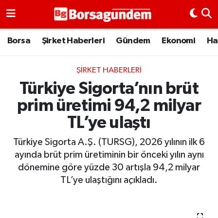
Borsa
Borsa
Şirket Haberleri
Gündem
Ekonomi
Ha
Ekonomi
ŞIRKET HABERLERI
Türkiye Sigorta’nın brüt
Emtia
prim üretimi 94,2 milyar
Galeri
TL’ye ulaştı
Gündem
Türkiye Sigorta A.Ş. (TURSG), 2026 yılının ilk 6
ayında brüt prim üretiminin bir önceki yılın aynı
Bitcoin
dönemine göre yüzde 30 artışla 94,2 milyar
TL’ye ulaştığını açıkladı.
Şirket Haberleri
Borsa Gundem