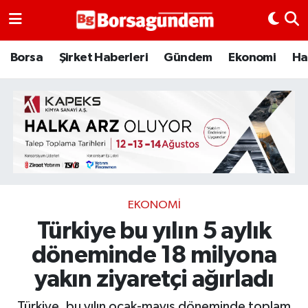
Borsa
Borsa
Şirket Haberleri
Gündem
Ekonomi
Ha
Ekonomi
Emtia
Galeri
Gündem
EKONOMI
Türkiye bu yılın 5 aylık
Bitcoin
döneminde 18 milyona
Şirket Haberleri
yakın ziyaretçi ağırladı
Borsa Gundem
Türkiye, bu yılın ocak-mayıs döneminde toplam