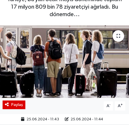
17 milyon 809 bin 78 ziyaretçiyi ağırladı. Bu
BIST 100 Isı Haritası
dönemde...
Coin Isı Haritası
Ekonomik Takvim
Kiripto Para Piyasası
Gizlilik Sözleşmesi
Hakkımızda
İletişim
Paylaş
-
+
A
A
25.06.2024 - 11:43
25.06.2024 - 11:44