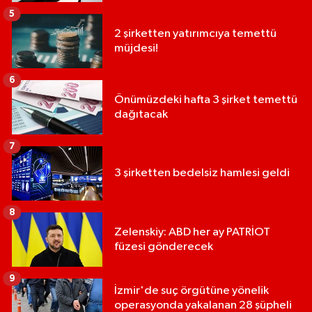
5
2 şirketten yatırımcıya temettü
müjdesi!
6
Önümüzdeki hafta 3 şirket temettü
dağıtacak
7
3 şirketten bedelsiz hamlesi geldi
8
Zelenskiy: ABD her ay PATRİOT
füzesi gönderecek
9
İzmir'de suç örgütüne yönelik
operasyonda yakalanan 28 şüpheli