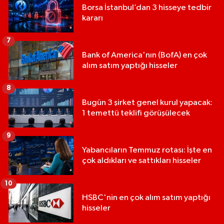
Borsa İstanbul’dan 3 hisseye tedbir
kararı
7
Bank of America'nın (BofA) en çok
alım satım yaptığı hisseler
8
Bugün 3 şirket genel kurul yapacak:
1 temettü teklifi görüşülecek
9
Yabancıların Temmuz rotası: İşte en
çok aldıkları ve sattıkları hisseler
10
HSBC'nin en çok alım satım yaptığı
hisseler