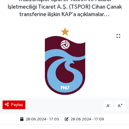
İşletmeciliği Ticaret A.Ş. (TSPOR) Cihan Çanak
BIST 100 Isı Haritası
transferine ilişkin KAP’a açıklamalar...
Coin Isı Haritası
Ekonomik Takvim
Kiripto Para Piyasası
Gizlilik Sözleşmesi
Hakkımızda
İletişim
Paylaş
-
+
A
A
28.06.2024 - 17:05
28.06.2024 - 17:09