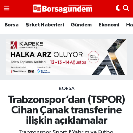
Borsa
Borsa
Şirket Haberleri
Gündem
Ekonomi
Ha
Ekonomi
Emtia
Galeri
Gündem
BORSA
Trabzonspor’dan (TSPOR)
Bitcoin
Cihan Çanak transferine
Şirket Haberleri
ilişkin açıklamalar
Borsa Gundem
Trabzonspor Sportif Yatırım ve Futbol