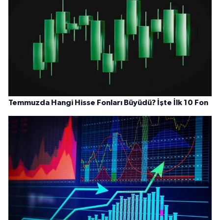
Temmuzda Hangi Hisse Fonları Büyüdü? İşte İlk 10 Fon