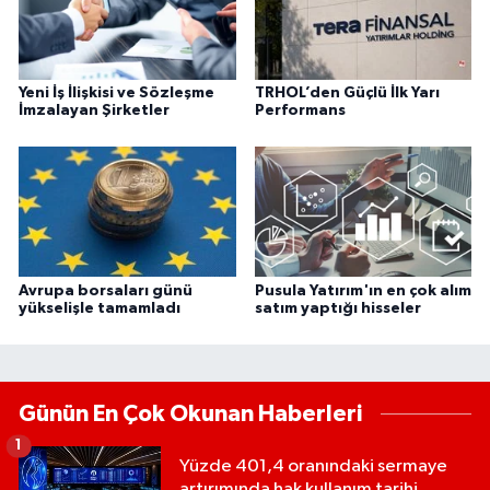
Yeni İş İlişkisi ve Sözleşme
TRHOL’den Güçlü İlk Yarı
İmzalayan Şirketler
Performans
Avrupa borsaları günü
Pusula Yatırım'ın en çok alım
yükselişle tamamladı
satım yaptığı hisseler
Günün En Çok Okunan Haberleri
1
Yüzde 401,4 oranındaki sermaye
artırımında hak kullanım tarihi