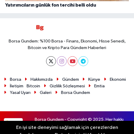
Yatırımcıların günlük fon tercihi belli oldu
Borsa Gundem: %100 Borsa - Finans, Ekonomi, Hisse Senedi,
Bitcoin ve Kripto Para Gündem Haberleri
Borsa
Hakkımızda
Gündem
Künye
Ekonomi
İletişim
Bitcoin
Gizlilik Sözleşmesi
Emtia
Yasal Uyarı
Galeri
Borsa Gundem
Borsa Gundem - Copyright © 2025. Her hakkı
RSS
saklıdır.
En iyi site deneyimi sağlamak için çerezlerden