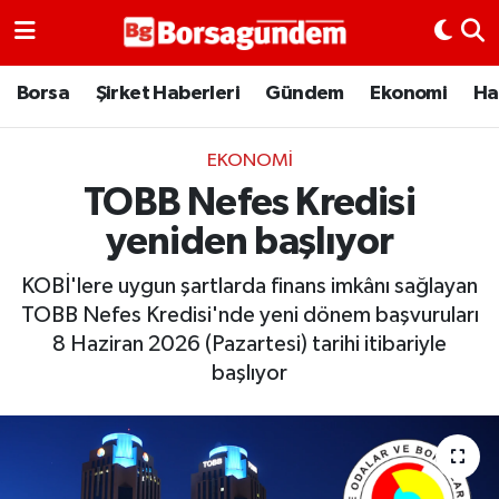
Borsa
Borsa
Şirket Haberleri
Gündem
Ekonomi
Ha
Ekonomi
EKONOMI
TOBB Nefes Kredisi
Emtia
yeniden başlıyor
Galeri
KOBİ'lere uygun şartlarda finans imkânı sağlayan
Gündem
TOBB Nefes Kredisi'nde yeni dönem başvuruları
8 Haziran 2026 (Pazartesi) tarihi itibariyle
Bitcoin
başlıyor
Şirket Haberleri
Borsa Gundem