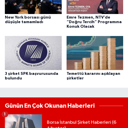
New York borsası günü
Emre Tezmen, NTV’de
düşüşle tamamladı
“Doğru Tercih” Programına
Konuk Olacak
3 şirket SPK başvurusunda
Temettü kararını açıklayan
bulundu
şirketler
Günün En Çok Okunan Haberleri
1
Borsa İstanbul Şirket Haberleri (6