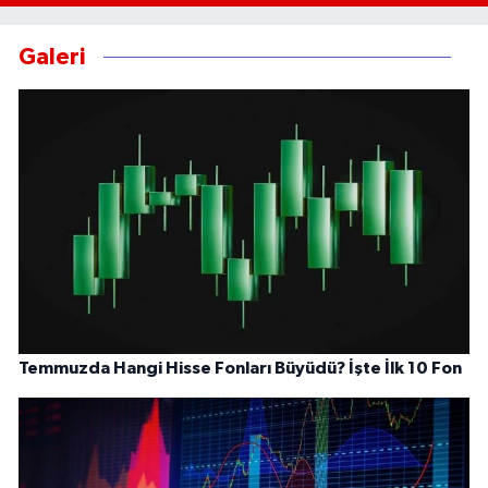
Galeri
Temmuzda Hangi Hisse Fonları Büyüdü? İşte İlk 10 Fon