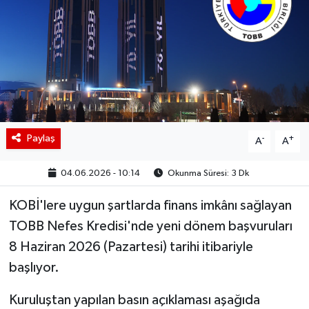
BIST 100 Isı Haritası
Coin Isı Haritası
Ekonomik Takvim
Kiripto Para Piyasası
Paylaş
-
+
A
A
Gizlilik Sözleşmesi
04.06.2026 - 10:14
Okunma Süresi: 3 Dk
Hakkımızda
KOBİ'lere uygun şartlarda finans imkânı sağlayan
TOBB Nefes Kredisi'nde yeni dönem başvuruları
İletişim
8 Haziran 2026 (Pazartesi) tarihi itibariyle
başlıyor.
Kuruluştan yapılan basın açıklaması aşağıda