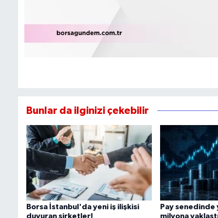
Bunlar da ilginizi çekebilir
Borsa İstanbul'da yeni iş ilişkisi
Pay senedinde y
duyuran şirketler!
milyona yaklaşt