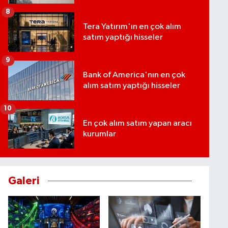
8
Tera Yatırım'ın en çok alım
satım yaptığı hisseler
9
Bank of America'nın en çok
alım satım yaptığı hisseler
10
En çok alım satım yapan aracı
kurumlar
Galeri