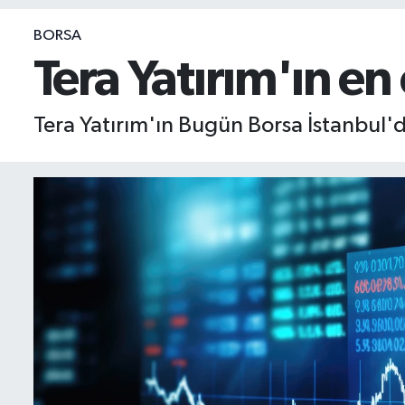
BIST 100 Isı Haritası
BORSA
Tera Yatırım'ın en
Coin Isı Haritası
Tera Yatırım'ın Bugün Borsa İstanbul'da
Ekonomik Takvim
Kiripto Para Piyasası
Gizlilik Sözleşmesi
Hakkımızda
İletişim