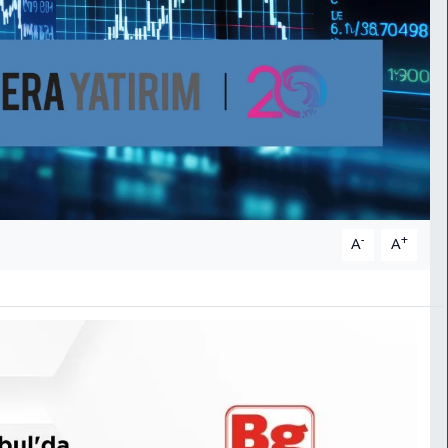
-
+
A
A