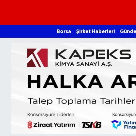
Borsa
Borsa
Şirket Haberleri
Günd
Ekonomi
Emtia
Galeri
Gündem
Bitcoin
Şirket Haberleri
Borsa Gundem