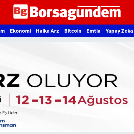
em
Ekonomi
Halka Arz
Bitcoin
Emtia
Yapay Zeka