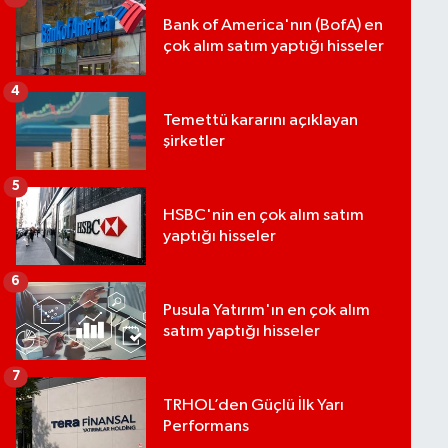
Bank of America'nın (BofA) en
çok alım satım yaptığı hisseler
4
Temettü kararını açıklayan
şirketler
5
HSBC'nin en çok alım satım
yaptığı hisseler
6
Pusula Yatırım'ın en çok alım
satım yaptığı hisseler
7
TRHOL’den Güçlü İlk Yarı
Performans