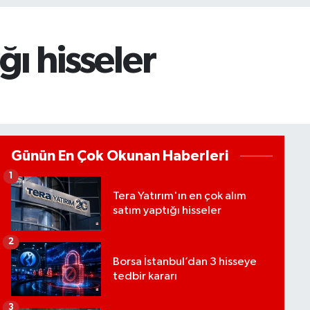
ğı hisseler
Günün En Çok Okunan Haberleri
1
Tera Yatırım'ın en çok alım
satım yaptığı hisseler
2
Borsa İstanbul’dan 3 hisseye
tedbir kararı
3