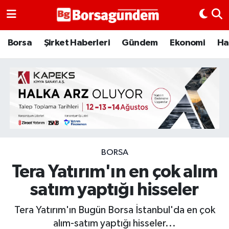
Borsa
Borsa
Şirket Haberleri
Gündem
Ekonomi
Ha
Ekonomi
Emtia
Galeri
Gündem
BORSA
Tera Yatırım'ın en çok alım
Bitcoin
satım yaptığı hisseler
Şirket Haberleri
Tera Yatırım'ın Bugün Borsa İstanbul'da en çok
Borsa Gundem
alım-satım yaptığı hisseler...