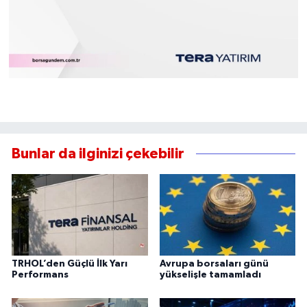
Bunlar da ilginizi çekebilir
TRHOL’den Güçlü İlk Yarı
Avrupa borsaları günü
Performans
yükselişle tamamladı