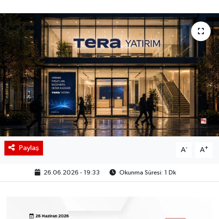
BIST 100 Isı Haritası
Coin Isı Haritası
Ekonomik Takvim
Kiripto Para Piyasası
Gizlilik Sözleşmesi
Hakkımızda
Paylaş
-
+
A
A
İletişim
26.06.2026 - 19:33
Okunma Süresi: 1 Dk