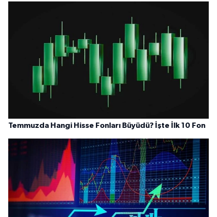
Temmuzda Hangi Hisse Fonları Büyüdü? İşte İlk 10 Fon