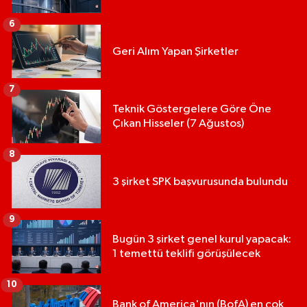
6
Geri Alım Yapan Şirketler
7
Teknik Göstergelere Göre Öne
Çıkan Hisseler (7 Ağustos)
8
3 şirket SPK başvurusunda bulundu
9
Bugün 3 şirket genel kurul yapacak:
1 temettü teklifi görüşülecek
10
Bank of America'nın (BofA) en çok