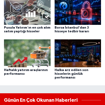
Pusula Yatırım'ın en çok alım
Borsa İstanbul’dan 3
satım yaptığı hisseler
hisseye tedbir kararı
Haftalık yatırım araçlarının
Halka arz edilen son
performansı
hisselerin günlük
performansı
Günün En Çok Okunan Haberleri