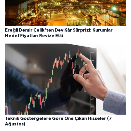
Ereğli Demir Çelik'ten Dev Kâr Sürprizi: Kurumlar
Hedef Fiyatları Revize Etti
Teknik Göstergelere Göre Öne Çıkan Hisseler (7
Ağustos)