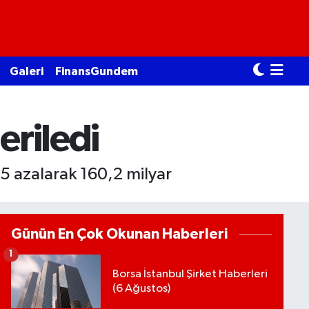
Galeri
FinansGundem
eriledi
 5 azalarak 160,2 milyar
Günün En Çok Okunan Haberleri
1
Borsa İstanbul Şirket Haberleri
(6 Ağustos)