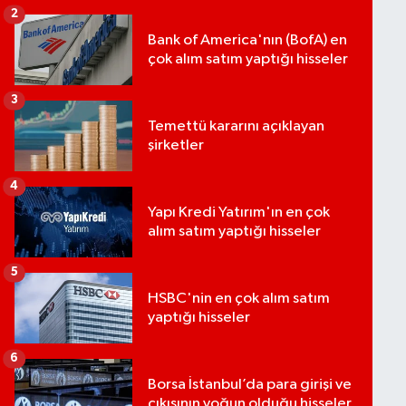
2
Bank of America'nın (BofA) en
çok alım satım yaptığı hisseler
3
Temettü kararını açıklayan
şirketler
4
Yapı Kredi Yatırım'ın en çok
alım satım yaptığı hisseler
5
HSBC'nin en çok alım satım
yaptığı hisseler
6
Borsa İstanbul’da para girişi ve
çıkışının yoğun olduğu hisseler