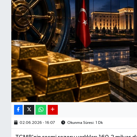
BIST 100 Isı Haritası
Coin Isı Haritası
Ekonomik Takvim
Kiripto Para Piyasası
Gizlilik Sözleşmesi
Hakkımızda
İletişim
02.06.2026 - 16:07
Okunma Süresi: 1 Dk