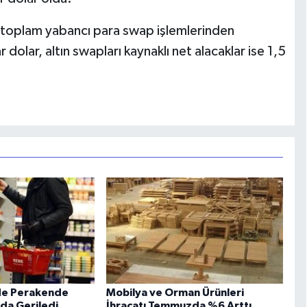
n toplam yabancı para swap işlemlerinden
dolar, altın swapları kaynaklı net alacaklar ise 1,5
de Perakende
Mobilya ve Orman Ürünleri
nda Geriledi
İhracatı Temmuzda %6 Arttı