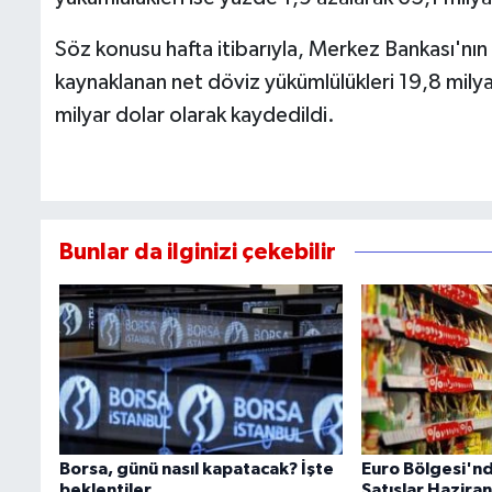
Söz konusu hafta itibarıyla, Merkez Bankası'nı
kaynaklanan net döviz yükümlülükleri 19,8 milyar 
milyar dolar olarak kaydedildi.
Bunlar da ilginizi çekebilir
Borsa, günü nasıl kapatacak? İşte
Euro Bölgesi'n
beklentiler...
Satışlar Hazira