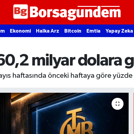
em
Ekonomi
Halka Arz
Bitcoin
Emtia
Yapay Zeka
0,2 milyar dolara g
ayıs haftasında önceki haftaya göre yüzde