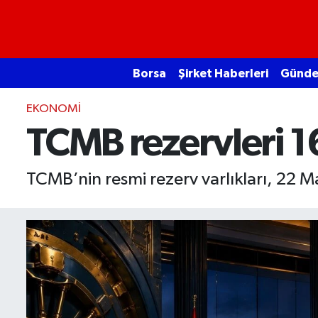
Borsa
Borsa
Şirket Haberleri
Günd
Ekonomi
EKONOMI
Emtia
TCMB rezervleri 16
Galeri
TCMB’nin resmi rezerv varlıkları, 22 M
Gündem
Bitcoin
Şirket Haberleri
Borsa Gundem