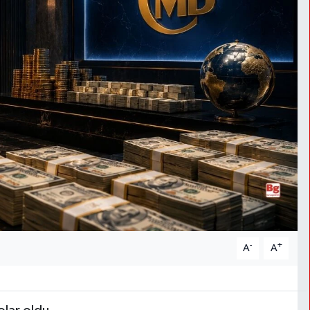
-
+
A
A