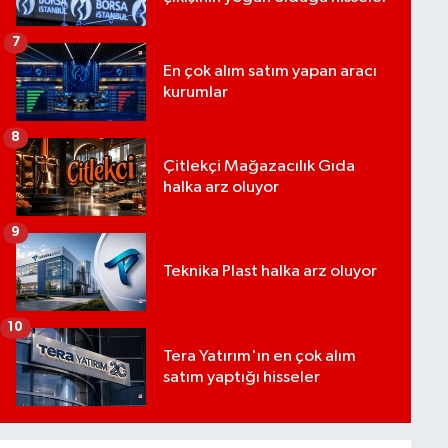
7
En çok alım satım yapan aracı
kurumlar
8
Çitlekçi Mağazacılık Gıda
halka arz oluyor
9
Teknika Plast halka arz oluyor
10
Tera Yatırım'ın en çok alım
satım yaptığı hisseler