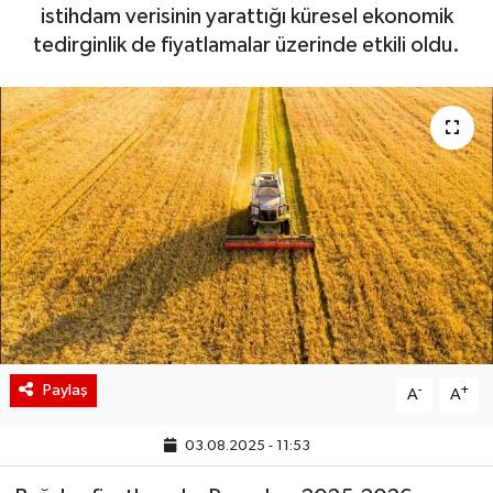
istihdam verisinin yarattığı küresel ekonomik
BIST 100 Isı Haritası
tedirginlik de fiyatlamalar üzerinde etkili oldu.
Coin Isı Haritası
Ekonomik Takvim
Kiripto Para Piyasası
Gizlilik Sözleşmesi
Hakkımızda
İletişim
Paylaş
-
+
A
A
03.08.2025 - 11:53