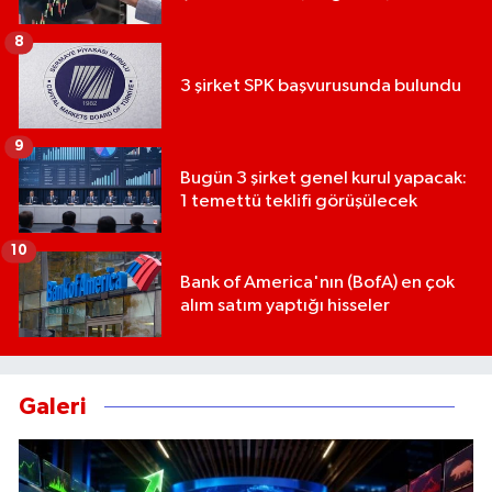
8
3 şirket SPK başvurusunda bulundu
9
Bugün 3 şirket genel kurul yapacak:
1 temettü teklifi görüşülecek
10
Bank of America'nın (BofA) en çok
alım satım yaptığı hisseler
Galeri