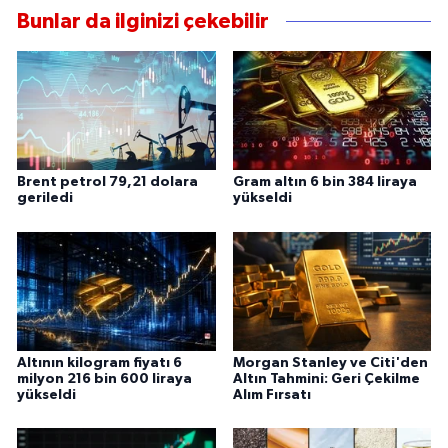
Bunlar da ilginizi çekebilir
Brent petrol 79,21 dolara
Gram altın 6 bin 384 liraya
geriledi
yükseldi
Altının kilogram fiyatı 6
Morgan Stanley ve Citi'den
milyon 216 bin 600 liraya
Altın Tahmini: Geri Çekilme
yükseldi
Alım Fırsatı