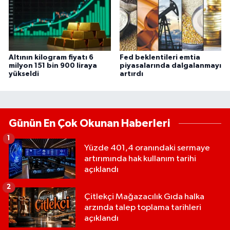
Altının kilogram fiyatı 6
Fed beklentileri emtia
milyon 151 bin 900 liraya
piyasalarında dalgalanmayı
yükseldi
artırdı
Günün En Çok Okunan Haberleri
1
Yüzde 401,4 oranındaki sermaye
artırımında hak kullanım tarihi
açıklandı
2
Çitlekçi Mağazacılık Gıda halka
arzında talep toplama tarihleri
açıklandı