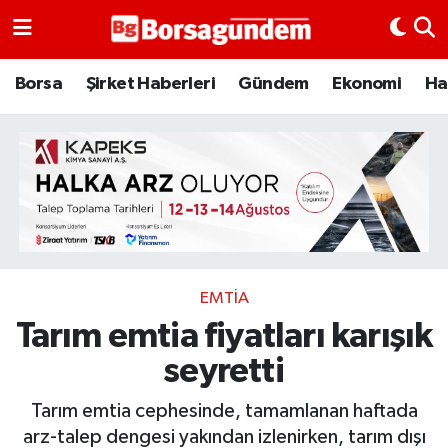
Borsa
Borsa
Şirket Haberleri
Gündem
Ekonomi
Ha
Ekonomi
Emtia
Galeri
Gündem
EMTIA
Tarım emtia fiyatları karışık
Bitcoin
seyretti
Şirket Haberleri
Tarım emtia cephesinde, tamamlanan haftada
Borsa Gundem
arz-talep dengesi yakından izlenirken, tarım dışı