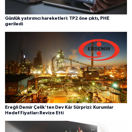
Günlük yatırımcı hareketleri: TP2 öne çıktı, PHE
geriledi
Ereğli Demir Çelik'ten Dev Kâr Sürprizi: Kurumlar
Hedef Fiyatları Revize Etti