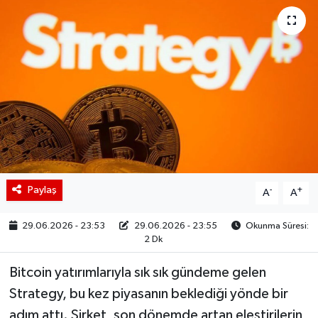
BIST 100 Isı Haritası
Coin Isı Haritası
Ekonomik Takvim
Kiripto Para Piyasası
Gizlilik Sözleşmesi
Paylaş
-
+
A
A
Hakkımızda
29.06.2026 - 23:53
29.06.2026 - 23:55
Okunma Süresi:
2 Dk
İletişim
Bitcoin yatırımlarıyla sık sık gündeme gelen
Strategy, bu kez piyasanın beklediği yönde bir
adım attı. Şirket, son dönemde artan eleştirilerin