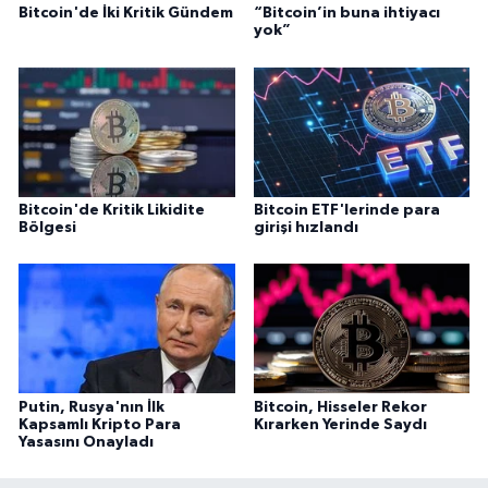
Bitcoin'de İki Kritik Gündem
“Bitcoin’in buna ihtiyacı
yok”
Bitcoin'de Kritik Likidite
Bitcoin ETF'lerinde para
Bölgesi
girişi hızlandı
Putin, Rusya'nın İlk
Bitcoin, Hisseler Rekor
Kapsamlı Kripto Para
Kırarken Yerinde Saydı
Yasasını Onayladı