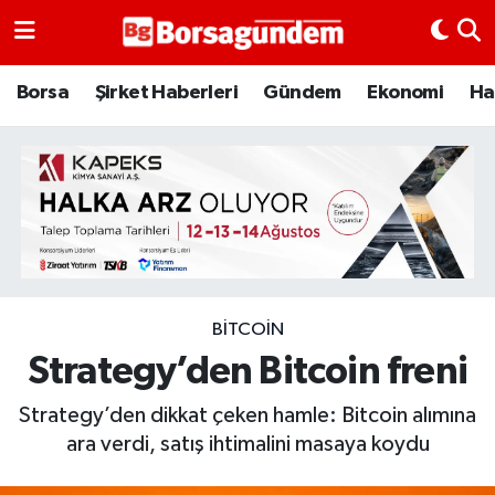
Borsa
Borsa
Şirket Haberleri
Gündem
Ekonomi
Ha
Ekonomi
Emtia
Galeri
Gündem
BITCOIN
Strategy’den Bitcoin freni
Bitcoin
Strategy’den dikkat çeken hamle: Bitcoin alımına
Şirket Haberleri
ara verdi, satış ihtimalini masaya koydu
Borsa Gundem